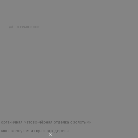
В СРАВНЕНИЕ
е органичная матово-чёрная отделка с золотыми
нию с корпусом из красного дерева.
×