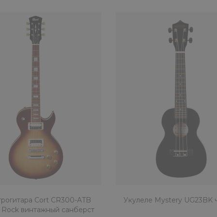
трогитара Cort CR300-ATB
Укулеле Mystery UG23BK 
c Rock винтажный санберст