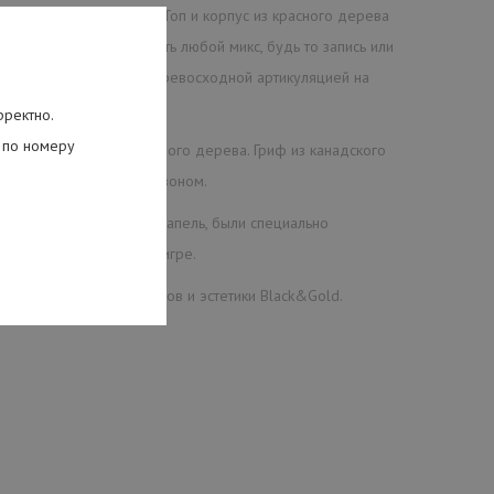
«травленую» текстуру. Топ и корпус из красного дерева
деально, чтобы прорезать любой микс, будь то запись или
ю выходную мощность с превосходной артикуляцией на
рректно.
 по номеру
зонанс корпуса из красного дерева. Гриф из канадского
м среднечастотным диапазоном.
в, выполненные в виде капель, были специально
ро сосредоточиться на игре.
компонентов и материалов и эстетики Black&Gold.