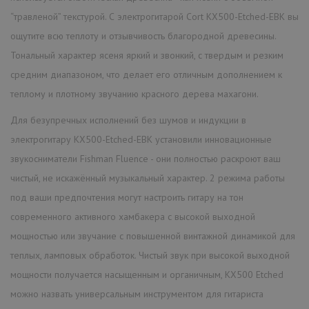
“травленой” текстурой. С электрогитарой Cort KX500-Etched-EBK вы
ощутите всю теплоту и отзывчивость благородной древесины.
Тональный характер ясеня яркий и звонкий, с твердым и резким
средним диапазоном, что делает его отличным дополнением к
теплому и плотному звучанию красного дерева махагони.
Для безупречных исполнений без шумов и индукции в
электрогитару KX500-Etched-EBK установили инновационные
звукосниматели Fishman Fluence - они полностью раскроют ваш
чистый, не искажённый музыкальный характер. 2 режима работы
под ваши предпочтения могут настроить гитару на тон
современного активного хамбакера с высокой выходной
мощностью или звучание с повышенной винтажной динамикой для
теплых, ламповых обработок. Чистый звук при высокой выходной
мощности получается насыщенным и органичным, KX500 Etched
можно назвать универсальным инструментом для гитариста