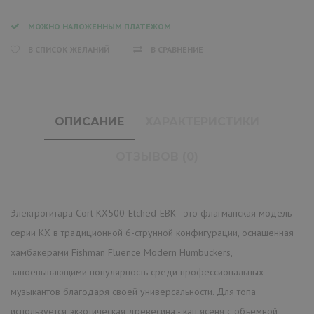
МОЖНО НАЛОЖЕННЫМ ПЛАТЕЖОМ
В СПИСОК ЖЕЛАНИЙ
В СРАВНЕНИЕ
ОПИСАНИЕ
ХАРАКТЕРИСТИКИ
ОТЗЫВОВ (0)
Электрогитара Cort KX500-Etched-EBK - это флагманская модель
серии KX в традиционной 6-струнной конфигурации, оснащенная
хамбакерами Fishman Fluence Modern Humbuckers,
завоевывающими популярность среди профессиональных
музыкантов благодаря своей универсальности. Для топа
используется экзотическая древесина - кап ясеня с объёмной