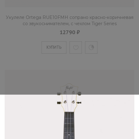
Укулеле Ortega RUE10FMH сопрано красно-коричневая
со звукоснимателем, с чехлом Tiger Series
12790 ₽
КУПИТЬ