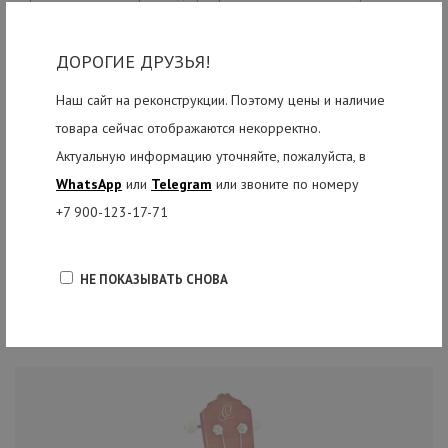
У гавайской гитары Ortega RUDAWN-CE запоминающаяся
внешность, обворожительное звучание и богатый технический
ДОРОГИЕ ДРУЗЬЯ!
функционал, что способствует вашему успеху в публичных
Наш сайт на реконструкции. Поэтому цены и наличие
выступлениях и освоении новых красивых аккордов и мелодий
товара сейчас отображаются некорректно.
укулеле.
Актуальную информацию уточняйте, пожалуйста, в
Перед отправкой наш опытный мастер подготовит инструмент для
WhatsApp
или
Telegram
или звоните по номеру
вас: проверит, отрегулирует и все настроит.
+7 900-123-17-71
НЕ ПОКАЗЫВАТЬ СНОВА
РЕКОМЕНДУЕМЫЕ ТОВАРЫ