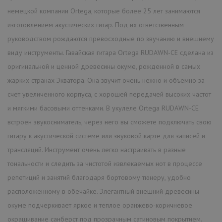
немецкой компании Ortega, которые более 25 лет занимаются
изготовлением акустических гитар. Под их ответственным
руководством рождаются превосходные по звучанию и внешнему
виду инструменты. Гавайская гитара Ortega RUDAWN-CE сделана из
оригинальной и ценной древесины окуме, рожденной в самых
жарких странах Экватора. Она звучит очень нежно и объемно за
счет увеличенного корпуса, с хорошей передачей высоких частот
и мягкими басовыми оттенками. В укулеле Ortega RUDAWN-CE
встроен звукосниматель, через него вы сможете подключать свою
гитару к акустической системе или звуковой карте для записей и
трансляций. Инструмент очень легко настраивать в разные
тональности и следить за чистотой извлекаемых нот в процессе
репетиций и занятий благодаря бортовому тюнеру, удобно
расположенному в обечайке. Элегантный внешний древесины
окуме подчеркивает яркое и теплое оранжево-коричневое
окрашивание санберст под прозрачным сатиновым покрытием.