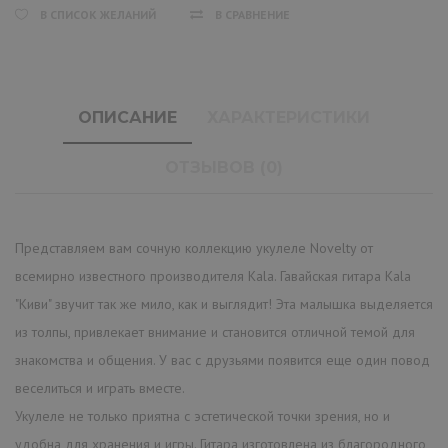
В СПИСОК ЖЕЛАНИЙ
В СРАВНЕНИЕ
ОПИСАНИЕ
ХАРАКТЕРИСТИКИ
ОТЗЫВОВ (0)
Представляем вам сочную коллекцию укулеле Novelty от
всемирно известного производителя Kala. Гавайская гитара Kala
"Киви" звучит так же мило, как и выглядит! Эта малышка выделяется
из толпы, привлекает внимание и становится отличной темой для
знакомства и общения. У вас с друзьями появится еще один повод
веселиться и играть вместе.
Укулеле не только приятна с эстетической точки зрения, но и
удобна для хранения и игры. Гитара изготовлена из благородного