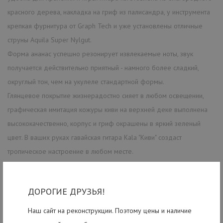
красного дерева, накладка на гриф из палисандра, у инструмента
крепкая фурнитура от Graph Tech и уже установлены отличные
струны Aquila Super Nylgut.
Форма ананас успешно резонирует извлекаемые ноты, звук
получается действительно приятный - намного более сладкий,
округлый тон, чем на укулеле стандартной формы.
Глянцевое покрытие жизнерадостно сияет в любом освещении,
графическая имитация кожуры киви на верхней деке выполнена
высококачественно, корпус и гриф окрашены в яркий зеленый
цвет. В ваших руках гавайская гитара Kala "Киви" создаст
тропическое настроение в любом месте.
Перед отправкой наш опытный мастер подготовит инструмент для
вас: проверит, отрегулирует и все настроит.
ДОРОГИЕ ДРУЗЬЯ!
Наш сайт на реконструкции. Поэтому цены и наличие