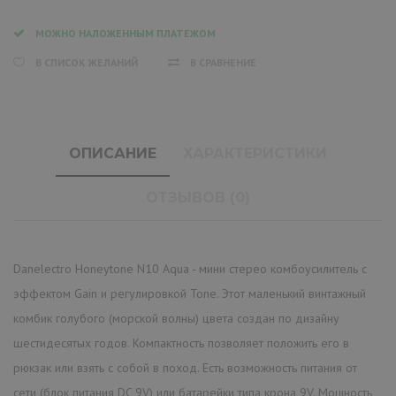
МОЖНО НАЛОЖЕННЫМ ПЛАТЕЖОМ
В СПИСОК ЖЕЛАНИЙ
В СРАВНЕНИЕ
ОПИСАНИЕ
ХАРАКТЕРИСТИКИ
ОТЗЫВОВ (0)
Danelectro Honeytone N10 Aqua - мини стерео комбоусилитель с
эффектом Gain и регулировкой Tone. Этот маленький винтажный
комбик голубого (морской волны) цвета создан по дизайну
шестидесятых годов. Компактность позволяет положить его в
рюкзак или взять с собой в поход. Есть возможность питания от
сети (блок питания DC 9V) или батарейки типа крона 9V. Мощность