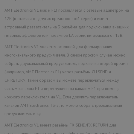
AMT Electronics V1 (как и F1) поставляется с сетевым адапетром на
12В (в отличии от других преампов этой серии) и имеет
встроенный разветвитель на 3 разъёма для подключения внешних
гитарных эффектов или преампов LA серии, питающихся от 12В.
AMT Electronics V1 является основной для формирования
многоканального предусилителя. В самом простом случае можно
собрать двухканальный предусилитель, подключив второй преамп
(например, AMT Electronics E1) через разъёмы CH.SEND и
CH.RETURN. Таким образом вы можете переключаться между
чистым каналом F1 и перегруженным каналом E1 при помощи
ножного переключателя на V1. Если докупить переключатель
каналов AMT Electronics TS-2, то можно собрать трёхканальный
предусилитель и т.д.
AMT Electronics V1 имеет разъёмы FX SEND/FX RETURN для
подключения внешних гитарных эффектов (ревер,дилей, хорус,