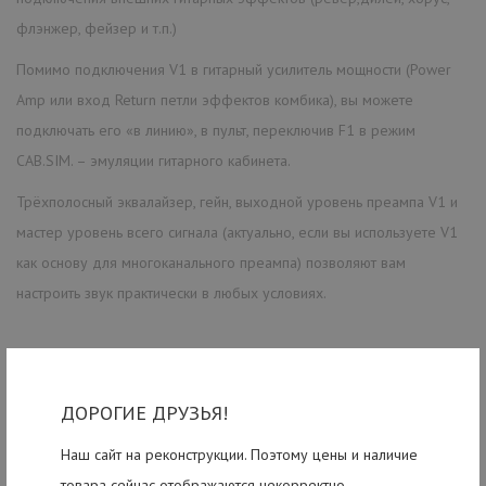
флэнжер, фейзер и т.п.)
Помимо подключения V1 в гитарный усилитель мощности (Power
Amp или вход Return петли эффектов комбика), вы можете
подключать его «в линию», в пульт, переключив F1 в режим
CAB.SIM. – эмуляции гитарного кабинета.
Трёхполосный эквалайзер, гейн, выходной уровень преампа V1 и
мастер уровень всего сигнала (актуально, если вы используете V1
как основу для многоканального преампа) позволяют вам
настроить звук практически в любых условиях.
ДОРОГИЕ ДРУЗЬЯ!
Наш сайт на реконструкции. Поэтому цены и наличие
товара сейчас отображаются некорректно.