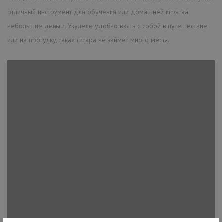
отличный инструмент для обучения или домашней игры за
небольшие деньги. Укулеле удобно взять с собой в путешествие
или на прогулку, такая гитара не займет много места.