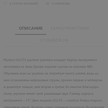
В СПИСОК ЖЕЛАНИЙ
В СРАВНЕНИЕ
ОПИСАНИЕ
ХАРАКТЕРИСТИКИ
ОТЗЫВОВ (0)
Mystery UG23S укулеле размера концерт. Корпус инструмента
изготовлен из липы. Бридж укулеле сделан из пластика ABS.
Обучение игре на укулеле не потребует много усилий, ведь на
нем установлены нейлоновые струны, причем первая и четвертая
в диаметре тоньше, чем вторая и третья. Во многом благодаря
этому укулеле имеет свой уникальный звук. Размер корпуса
инструмента – 23”. Цвет модели UG23S – голубой. Гитара покрыта
глянцевым лаком. Укулеле станет отличным подарком. Вы получите