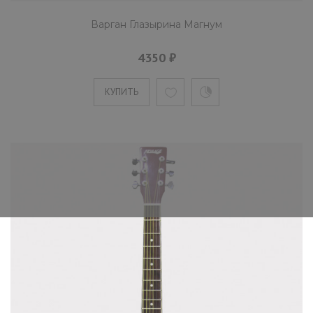
Варган Глазырина Магнум
4350 ₽
КУПИТЬ