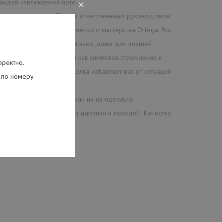
каждой извлекаемой ноте.
×
устических гитар. Под их ответственным руководством
та, воплощением классического мастерства Ortega. Эти
еле Bonfire найдется для всех, даже для левшей.
их над ними мотыльков как символов стремления к
рректно.
ьная художественная отделка избавляет вас от ситуаций
 по номеру
долгие годы!
уратно в размер установили их на идеально
й гитаре с радостью - без царапин и мозолей! Качество
ние в вашу жизнь!