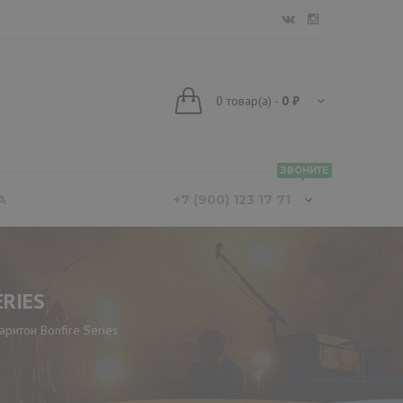
0
товар(а)
-
0 ₽
ЗВОНИТЕ
А
+7 (900) 123 17 71
ERIES
ритон Bonfire Series