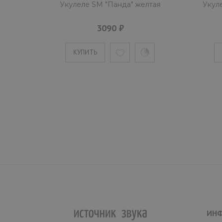
Укулеле SM "Панда" желтая
Укуле
3090 ₽
КУПИТЬ
ИН