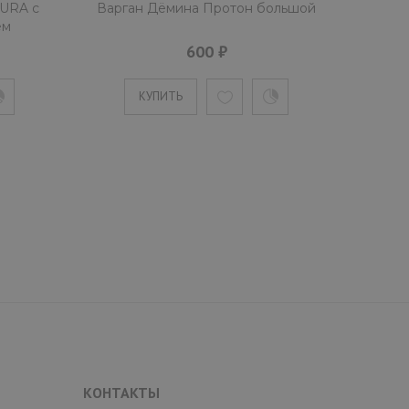
KURA с
Варган Дёмина Протон большой
ем
600 ₽
КУПИТЬ
КОНТАКТЫ