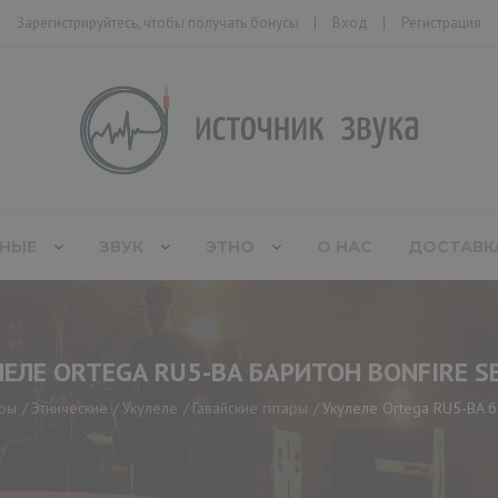
Зарегистрируйтесь, чтобы получать бонусы
Вход
Регистрация
НЫЕ
ЗВУК
ЭТНО
О НАС
ДОСТАВК
ЕЛЕ ORTEGA RU5-BA БАРИТОН BONFIRE S
ары
Этнические
Укулеле
Гавайские гитары
Укулеле Ortega RU5-BA ба