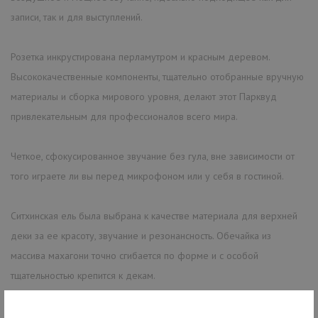
записи, так и для выступлений.
Розетка инкрустирована перламутром и красным деревом.
Высококачественные компоненты, тщательно отобранные вручную
материалы и сборка мирового уровня, делают этот Парквуд
привлекательным для профессионалов всего мира.
Четкое, сфокусированное звучание без гула, вне зависимости от
того играете ли вы перед микрофоном или у себя в гостиной.
Ситхинская ель была выбрана к качестве материала для верхней
деки за ее красоту, звучание и резонансность. Обечайка из
массива махагони точно сгибается по форме и с особой
тщательностью крепится к декам.
Инкрустация «елочка» на верхней деке придает гитаре стильный