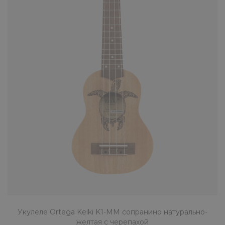
Укулеле Ortega Keiki K1-MM сопранино натурально-
желтая с черепахой