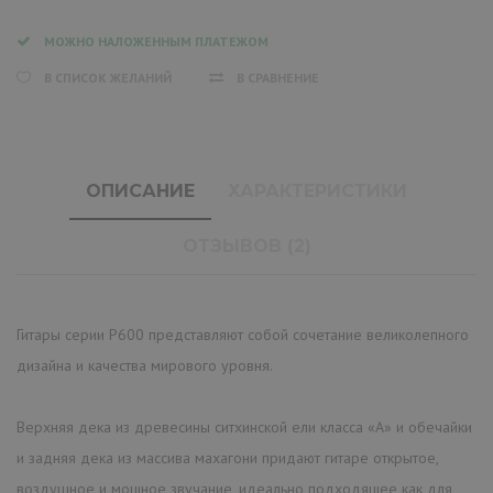
МОЖНО НАЛОЖЕННЫМ ПЛАТЕЖОМ
В СПИСОК ЖЕЛАНИЙ
В СРАВНЕНИЕ
ОПИСАНИЕ
ХАРАКТЕРИСТИКИ
ОТЗЫВОВ (2)
Гитары серии P600 представляют собой сочетание великолепного
дизайна и качества мирового уровня.
Верхняя дека из древесины ситхинской ели класса «А» и обечайки
и задняя дека из массива махагони придают гитаре открытое,
воздушное и мощное звучание, идеально подходящее как для