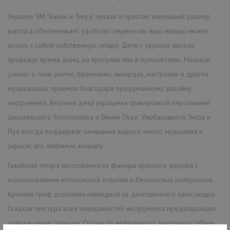
Укулеле SM "Винни и Тигра" легкая и простая: маленький размер
корпуса обеспечивает удобство переноски, ваш малыш может
носить с собой собственную гитару. Дети с укулеле весело
проведут время дома, на прогулке или в путешествии. Малыши
узнают о тоне, ритме, бренчании, аккордах, настройке и других
музыкальных приемах благодаря продуманному дизайну
инструмента. Верхняя дека украшена гравировкой персонажей
диснеевского бестселлера о Винни Пухе. Улыбающиеся Тигра и
Пух всегда поддержат начинания вашего юного музыканта и
украсят его любимую комнату.
Гавайская гитара изготовлена из фанеры красного дерева с
использованием нетоксичной отделки и безопасных материалов.
Крепкий гриф дополнен накладкой из долговечного палисандра.
Гладкая текстура всех поверхностей инструмента предотвращает
повреждение пальцев. Струны из нейлонового материала гибкие,