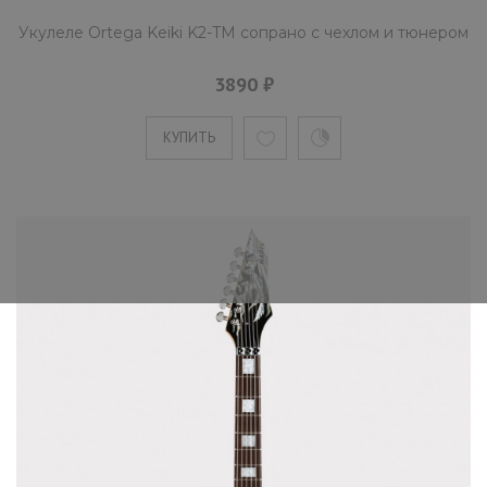
Укулеле Ortega Keiki K2-TM сопрано с чехлом и тюнером
3890 ₽
КУПИТЬ