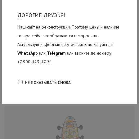
мягкие и гладкие на ощупь - позволяют осваивать извлечении нот
на укулеле без дискомфорта. Гавайская гитара SM "Винни и Тигра"
ДОРОГИЕ ДРУЗЬЯ!
прекрасно подходит для детей или новичков, которые учатся
Наш сайт на реконструкции. Поэтому цены и наличие
играть на гитаре.
товара сейчас отображаются некорректно.
Перед отправкой наш опытный мастер подготовит инструмент для
Актуальную информацию уточняйте, пожалуйста, в
вас: проверит, отрегулирует и все настроит.
WhatsApp
или
Telegram
или звоните по номеру
+7 900-123-17-71
НЕ ПОКАЗЫВАТЬ СНОВА
РЕКОМЕНДУЕМЫЕ ТОВАРЫ