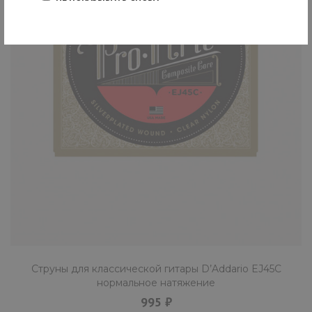
Струны для классической гитары D’Addario EJ45C
нормальное натяжение
995 ₽