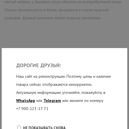
чистый нейлон, у басовых струн обмотка из посеребренной меди.
Струны производятся в Китае, продаются в черно-красной
упаковке. Данный комплект имеет сильное натяжение.
РЕКОМЕНДУЕМЫЕ ТОВАРЫ
ДОРОГИЕ ДРУЗЬЯ!
Наш сайт на реконструкции. Поэтому цены и наличие
товара сейчас отображаются некорректно.
Актуальную информацию уточняйте, пожалуйста, в
WhatsApp
или
Telegram
или звоните по номеру
+7 900-123-17-71
НЕ ПОКАЗЫВАТЬ СНОВА