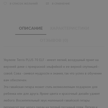
В СПИСОК ЖЕЛАНИЙ
В СРАВНЕНИЕ
ОПИСАНИЕ
ХАРАКТЕРИСТИКИ
ОТЗЫВОВ (0)
Укулеле Terris PLUS 70 ELF - имеет легкий, воздушный принт на
верхней деке с прекрасной эльфийкой и ее верной спутницей -
совой. Сова - символ мудрости и знания, так что успех в обучении
вам обеспечен.
Эта гавайская гитара может стать великолепным подарком для
ребенка или для друга. Яркие цвета и красочный дизайн удивят
любого. Восхитительный звук маленькой гавайской гитары
перенесет вас через океан на теплый песчаный пляж. Легкая и