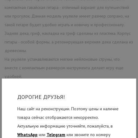
компактная гавайская гитара - отличный вариант для путешествий
или прогулок. Данная модель укулеле имеет размер сопрано, на
такой гитаре будет удобно играть и новичку и профессионалу.
Задняя дека, гриф, накладка на гриф сделаны из пластика. Корпус
гитары - особой формы, а резонирующая верхняя дека сделана из
древесины.
На укулеле устанавливаются мягкие нейлоновые струны, что
вместе с компактным размером инструмента делает игру еще
удобней.
ДОРОГИЕ ДРУЗЬЯ!
РЕКОМЕНДУЕМЫЕ ТОВАРЫ
Наш сайт на реконструкции. Поэтому цены и наличие
товара сейчас отображаются некорректно.
Актуальную информацию уточняйте, пожалуйста, в
WhatsApp
или
Telegram
или звоните по номеру