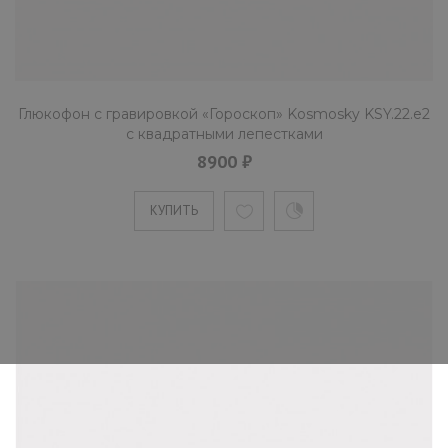
Глюкофон c гравировкой «Гороскоп» Kosmosky KSY.22.e2
с квадратными лепестками
8900 ₽
КУПИТЬ