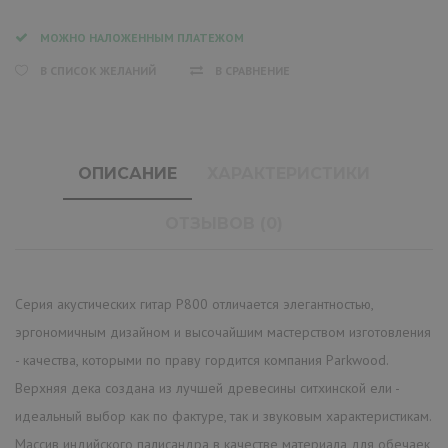
МОЖНО НАЛОЖЕННЫМ ПЛАТЕЖОМ
В СПИСОК ЖЕЛАНИЙ
В СРАВНЕНИЕ
ОПИСАНИЕ
ХАРАКТЕРИСТИКИ
ОТЗЫВОВ (0)
Серия акустических гитар P800 отличается элегантностью,
эргономичным дизайном и высочайшим мастерством изготовления
- качества, которыми по праву гордится компания Parkwood.
Верхняя дека создана из лучшей древесины ситхинской ели -
идеальный выбор как по фактуре, так и звуковым характеристикам.
Массив индийского палисандра в качестве материала для обечаек