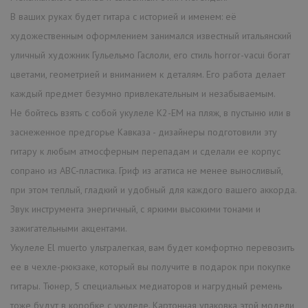
В ваших руках будет гитара с историей и именем: её
художественным оформлением занимался известный итальянский
уличный художник Гульельмо Гаслоли, его стиль horror-vacui богат
цветами, геометрией и вниманием к деталям. Его работа делает
каждый предмет безумно привлекательным и незабываемым.
Не бойтесь взять с собой укулеле K2-EM на пляж, в пустыню или в
заснеженное предгорье Кавказа - дизайнеры подготовили эту
гитару к любым атмосферным перепадам и сделали ее корпус
сопрано из ABC-пластика. Гриф из агатиса не менее выносливый,
при этом теплый, гладкий и удобный для каждого вашего аккорда.
Звук инструмента энергичный, с яркими высокими тонами и
зажигательными акцентами.
Укулеле El muerto ультралегкая, вам будет комфортно перевозить
ее в чехле-рюкзаке, который вы получите в подарок при покупке
гитары. Тюнер, 5 специальных медиаторов и нагрудный ремень
тоже будут в коробке с укулеле. Картонная упаковка этой модели