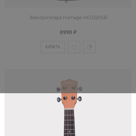
Электрогитара Homage HEG320SB
8990 ₽
КУПИТЬ