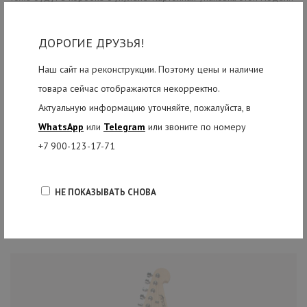
оформлена в стиле верхней деки инструмента. Оригинальная,
практичная гитара с комплектом полезных для занятий аксессуаров
ДОРОГИЕ ДРУЗЬЯ!
- лучший инструмент для творческого развития и музыкальных
Наш сайт на реконструкции. Поэтому цены и наличие
путешествий!
товара сейчас отображаются некорректно.
Перед отправкой наш опытный мастер подготовит инструмент для
Актуальную информацию уточняйте, пожалуйста, в
вас: проверит высоту струн для исключения дребезга и
WhatsApp
или
Telegram
или звоните по номеру
отрегулирует укулеле в стандартный строй AECG.
+7 900-123-17-71
НЕ ПОКАЗЫВАТЬ СНОВА
РЕКОМЕНДУЕМЫЕ ТОВАРЫ