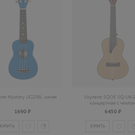
еле Mystery UG21BL синяя
Укулеле SQOE SQ-UK-
концертная с чехло
1690 ₽
6450 ₽
КУПИТЬ
КУПИТЬ