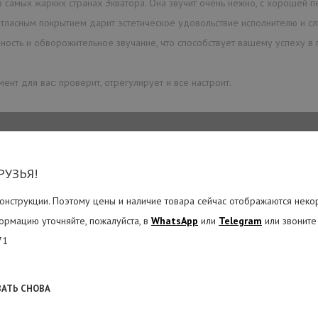
 самых жарких странах Экватора. Она звучит очень нежно, с хорошей п
ласным покрытием дарит эстетическое удовольствие исполнителю и с
ость и обворожительное звучание, что способствует вашему успеху в
нт для вас: проверит, отрегулирует и все настроит.
РУЗЬЯ!
онструкции. Поэтому цены и наличие товара сейчас отображаются неко
ормацию уточняйте, пожалуйста, в
WhatsApp
или
Telegram
или звоните
71
ВАТЬ СНОВА