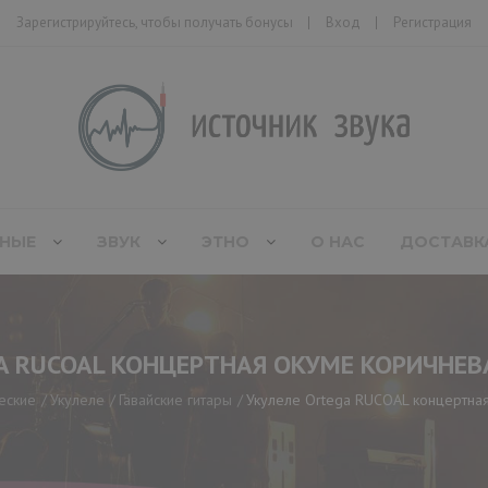
Зарегистрируйтесь, чтобы получать бонусы
Вход
Регистрация
НЫЕ
ЗВУК
ЭТНО
О НАС
ДОСТАВК
A RUCOAL КОНЦЕРТНАЯ ОКУМЕ КОРИЧНЕВА
еские
Укулеле
Гавайские гитары
Укулеле Ortega RUCOAL концертная 