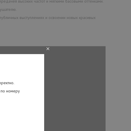
ередачей высоких частот и мягкими басовыми оттенками.
лушателю.
 публичных выступлениях и освоении новых красивых
×
рректно.
 по номеру