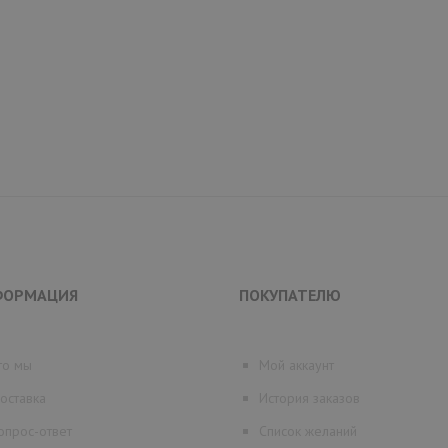
ФОРМАЦИЯ
ПОКУПАТЕЛЮ
то мы
Мой аккаунт
оставка
История заказов
опрос-ответ
Список желаний