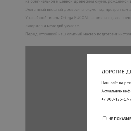
из оригинальной и ценной древесины окуме, рожденной в
Элегантный внешний древесины окуме под прозрачным ат
У гавайской гитары Ortega RUCOAL запоминающаяся внешн
аккордов и мелодий укулеле.
Перед отправкой наш опытный мастер подготовит инструме
ДОРОГИЕ Д
Наш сайт на рек
Актуальную инф
+7 900-123-17-
НЕ ПОКАЗЫ