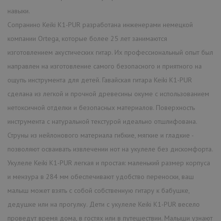
навыки.
Сопранино Keiki K1-PUR разработана инженерами немецкой
компании Ortega, которые более 25 лет занимаются
изготовлением акустических гитар. Их профессиональный опыт был
направлен на изготовление самого безопасного и приятного на
ощупь инструмента для детей. Гавайская гитара Keiki K1-PUR
сделана из легкой и прочной древесины окуме с использованием
нетоксичной отделки и безопасных материалов. Поверхность
инструмента с натуральной текстурой идеально отшлифована.
Струны из нейлонового материала гибкие, мягкие и гладкие -
позволяют осваивать извлечении нот на укулеле без дискомфорта.
Укулеле Keiki K1-PUR легкая и простая: маленький размер корпуса
и мензура в 284 мм обеспечивают удобство переноски, ваш
малыш может взять с собой собственную гитару к бабушке,
дедушке или на прогулку. Дети с укулеле Keiki K1-PUR весело
проведут время дома, в гостях или в путешествии. Малыши узнают