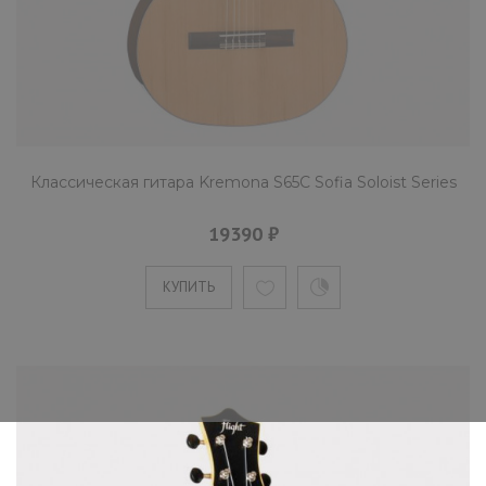
Классическая гитара Kremona S65C Sofia Soloist Series
19390 ₽
КУПИТЬ