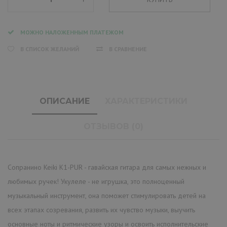
МОЖНО НАЛОЖЕННЫМ ПЛАТЕЖОМ
В СПИСОК ЖЕЛАНИЙ
В СРАВНЕНИЕ
ОПИСАНИЕ
ХАРАКТЕРИСТИКИ
ОТЗЫВОВ (0)
Сопранино Keiki K1-PUR - гавайская гитара для самых нежных и
любимых ручек! Укулеле - не игрушка, это полноценный
музыкальный инструмент, она поможет стимулировать детей на
всех этапах созревания, развить их чувство музыки, выучить
основные ноты и ритмические узоры и освоить исполнительские