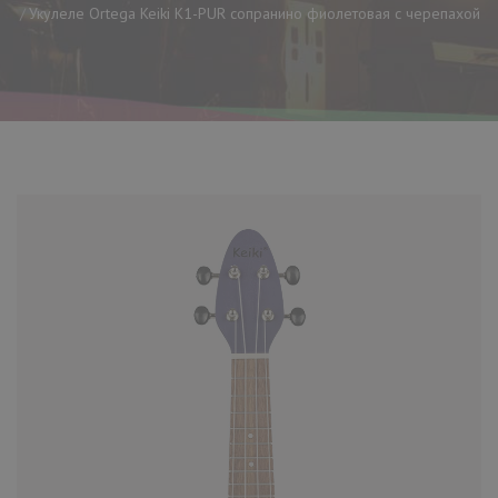
Укулеле Ortega Keiki K1-PUR сопранино фиолетовая с черепахой