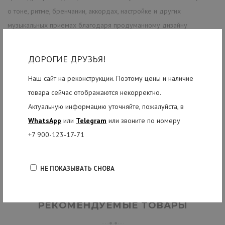
о тоне, ритме, бренчании, аккордах, настройке и других
музыкальных приемах благодаря продуманному дизайну
инструмента.
Верхняя дека украшена выгравированной черепашкой, про
ДОРОГИЕ ДРУЗЬЯ!
которую можно придумать вместе с ребенком много
Наш сайт на реконструкции. Поэтому цены и наличие
приключенческих историй. Очаровательная Keiki K1-PUR украсит
товара сейчас отображаются некорректно.
любимую комнату вашего юного музыканта в перерывах между
Актуальную информацию уточняйте, пожалуйста, в
занятиями. Укулеле можно подвешивать на специальный настенный
WhatsApp
или
Telegram
или звоните по номеру
крючок, хранить в чехле (приобретается отдельно) или в коробке.
+7 900-123-17-71
Перед отправкой наш опытный мастер подготовит инструмент для
вас: проверит, отрегулирует и все настроит.
НЕ ПОКАЗЫВАТЬ СНОВА
РЕКОМЕНДУЕМЫЕ ТОВАРЫ