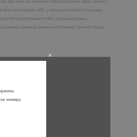
 при этом не возникает обратной связи. Звук, снятый с
рофон от компании AKG, у которого меняется толщина
афрагма изготавливается без дополнительных
 особенно важна на живых выступлений. Зрители будут
×
рректно.
 по номеру