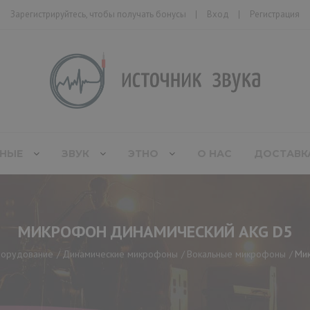
Зарегистрируйтесь, чтобы получать бонусы
Вход
Регистрация
НЫЕ
ЗВУК
ЭТНО
О НАС
ДОСТАВК
МИКРОФОН ДИНАМИЧЕСКИЙ AKG D5
борудование
Динамические микрофоны
Вокальные микрофоны
Мик