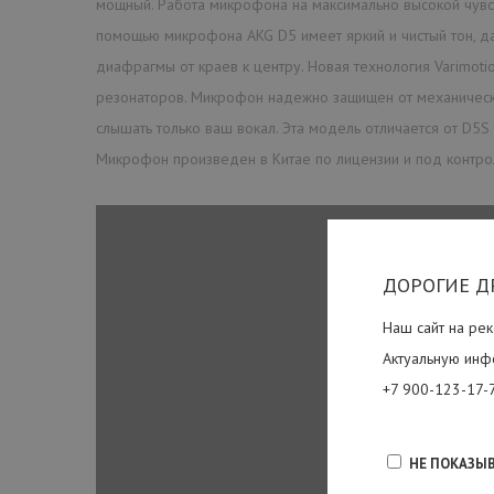
мощный. Работа микрофона на максимально высокой чувств
помощью микрофона AKG D5 имеет яркий и чистый тон, да
диафрагмы от краев к центру. Новая технология Varimot
резонаторов. Микрофон надежно защищен от механическог
слышать только ваш вокал. Эта модель отличается от D5S
Микрофон произведен в Китае по лицензии и под контро
ДОРОГИЕ Д
Наш сайт на рек
Актуальную инф
+7 900-123-17-
НЕ ПОКАЗЫ