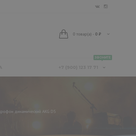
0
товар(а)
-
0 ₽
ЗВОНИТЕ
А
+7 (900) 123 17 71
рофон динамический AKG D5