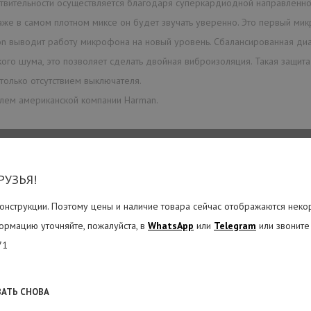
ительности осуществляется благодаря суперкардиодной направленности,
же в самом плотном миксе он будет звучать уверенно. Это первый мик
ion выводит работу микрофона на новый уровень. Сбалансированная ди
о шума, это позволяет сделать двойная виброизоляция. Такая защита
 только отсутствием выключателя.
лем американской компании Harman.
РУЗЬЯ!
онструкции. Поэтому цены и наличие товара сейчас отображаются неко
ормацию уточняйте, пожалуйста, в
WhatsApp
или
Telegram
или звоните
71
ВАТЬ СНОВА