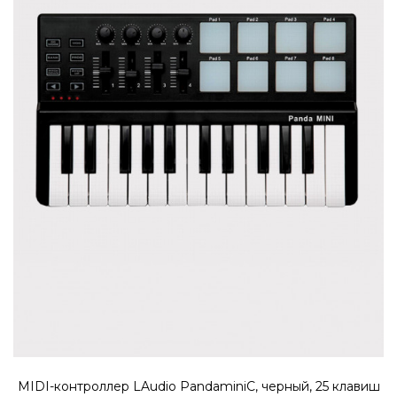
MIDI-контроллер LAudio KX88HC,
черный, 88 клавиш
59990 ₽
Профессиональный USB MIDI-контроллер
LAudio KX88HC создан в формате 7 октавн
клавиатуры c эффектом..
КУПИТЬ
MIDI-контроллер LAudio PandaminiC, черный, 25 клавиш