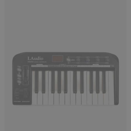
С серией контроллеров Oxygen компания M
Audio была первооткрывателем на рынке
портативных MIDI контр..
КУПИТЬ
Midi-клавиатура M-Audio Keystati
88
24650 ₽
Начните свое компьютерное музыкальное
творчество и исполнение с контроллера
Keystation 88 от M-Audio..