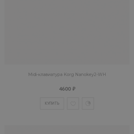
Универсальная клавиатура LAudio KS49C с
адаптируемым интерфейсом и питанием от
USB подойдет для рабо..
КУПИТЬ
MIDI-контроллер LAudio Worldemin
Midi-клавиатура Korg Nanokey2-WH
серебристый, 25 клавиш
6890 ₽
4600 ₽
КУПИТЬ
Универсальный контроллер LAudio Worldemi
с адаптируемым интерфейсом и питанием о
USB подойдет для..