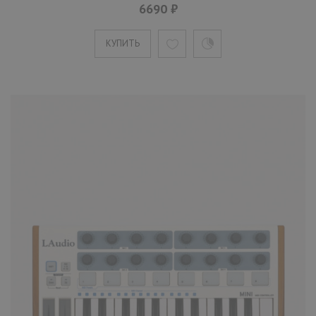
6690 ₽
КУПИТЬ
КУПИТЬ
MIDI-контроллер LAudio Panda-49
черный, 49 клавиш
12190 ₽
MIDI-контроллер Panda-25C удовлетворяет
потребности в музыкальном созидании,
портативности и управля..
КУПИТЬ