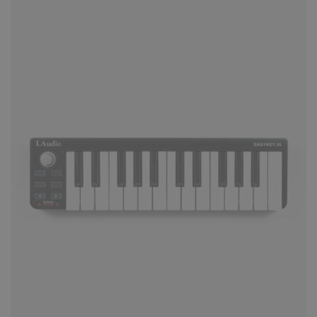
КУПИТЬ
MIDI-контроллер LAudio KS-25A,
черный, 25 клавиш
6990 ₽
Профессиональный расширяемый USB-MIDI
контроллер LAudio KS-25A удовлетворяет
потребности в музыкальн..
КУПИТЬ