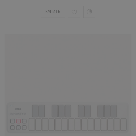
MIDI-контроллер LAudio EasyKey, 
клавиш
КУПИТЬ
4690 ₽
Универсальная клавиатура LAudio Easy Key с
адаптируемым интерфейсом и питанием от
USB подойдет для р..
КУПИТЬ
Midi-клавиатура LAudio KS49C,
черная, 49 клавиш
6690 ₽