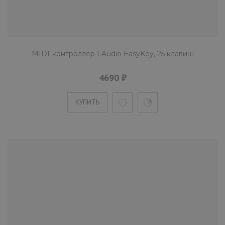
MIDI-контроллер LAudio
PandaminiC, черный, 25 клавиш
7590 ₽
MIDI-контроллер LAudio EasyKey, 25 клавиш
Универсальный контроллер LAudio Pandamin
4690 ₽
с адаптируемым интерфейсом и питанием о
USB подойдет для..
КУПИТЬ
КУПИТЬ
MIDI-контроллер LAudio Panda-25
черный, 25 клавиш
9790 ₽