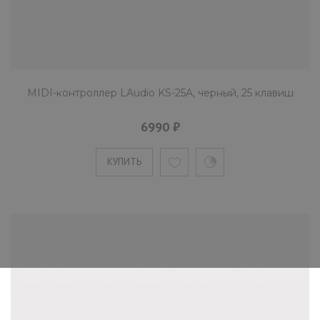
КУПИТЬ
MIDI-контроллер LAudio KS-25A, черный, 25 клавиш
MIDI-контроллер LAudio KX76HC,
черный, 76 клавиш
6990 ₽
57690 ₽
КУПИТЬ
Профессиональный USB MIDI-контроллер
LAudio KX76HC создан в формате 6 октавн
клавиатуры c эффектом..
КУПИТЬ