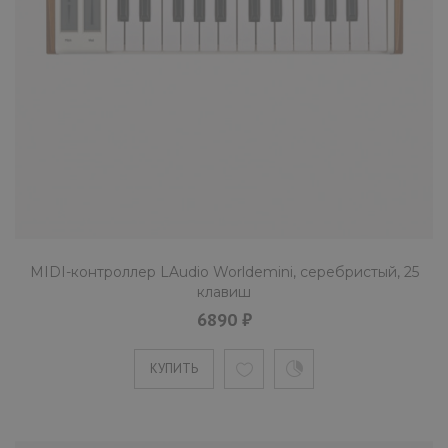
Midi-клавиатура Roland A-49 BK
14490 ₽
В мире существует огромное количество
компактных MIDI-клавиатур, и их компактнос
зачастую негативн..
КУПИТЬ
MIDI-контроллер LAudio Worldemini, серебристый, 25
клавиш
6890 ₽
Midi-клавиатура M-Audio Oxygen 
КУПИТЬ
22790 ₽