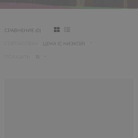
СРАВНЕНИЕ (0)
СОРТИРОВКА:
ПОКАЗАТЬ:
Midi-клавиатура Korg Nanokey2-B
4600 ₽
NanoKEY2 оснащен 25 чувствительными к
силе нажатия клавишами и отличается
передовым дизайном, гарант..