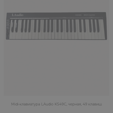
MIDI-контроллер LAudio Panda-25C
удовлетворяет потребности в музыкальном
созидании, портативности и ..
КУПИТЬ
MIDI-контроллер LAudio KS-61A,
черный, 61 клавиша
11690 ₽
Профессиональный расширяемый USB-MIDI
контроллер LAudio KS-61A удовлетворяет
Midi-клавиатура LAudio KS49C, черная, 49 клавиш
потребности в музыкальн..