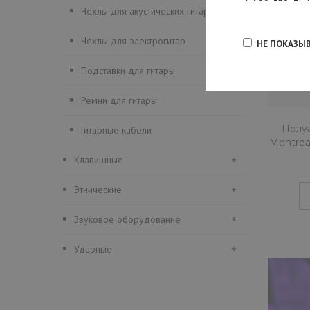
Чехлы для акустических гитар
Чехлы для электрогитар
НЕ ПОКАЗЫ
Подставки для гитары
Ремни для гитары
Полуа
Гитарные кабели
Montrea
Клавишные
+
Этнические
+
Звуковое оборудование
+
Ударные
+