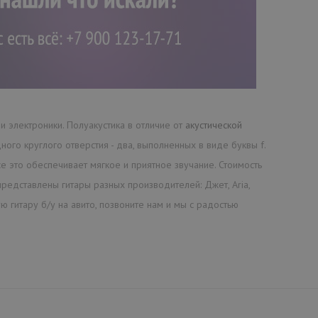
 Godin Montreal Premiere Sunburst RN HG с
ктрогитара с полуполым корпусом, способна мгновенно стать
 электроники. Полуакустика в отличие от
акустической
ого круглого отверстия - два, выполненных в виде буквы f.
Все это обеспечивает мягкое и приятное звучание. Стоимость
редставлены гитары разных производителей: Джет, Aria,
ую гитару б/у на авито, позвоните нам и мы с радостью