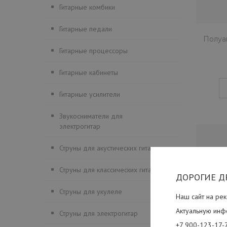
Гитарные комбики
Гитарные педали
Полуак
Гитарные процессоры
Гитарные кабинеты
Гитарные усилители
Звукосниматели для
электрогитар
Струны для акустических гитар
Струны для классических гитар
ДОРОГИЕ Д
Струны для укулеле
Наш сайт на рек
Актуальную инф
Струны для электрогитар
+7 900-123-17-