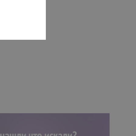
Godin 5th Avenue CW Kingpin II Cognac с кейсом
Avenue в корпусе с вырезом и двумя синглами Godin Kingpin