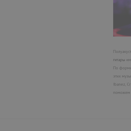
Полуакуст
гитары
име
По форме
этих музы
Ibanez, C
поможем 