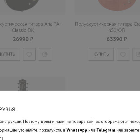
устическая гитара Aria TA-
Полуакустическая гитара Cra
Classic BK
450/OR
Полуакустическая гитара
26990 ₽
63390 ₽
63390 ₽
КУПИТЬ
КУПИТЬ
Полуакустические гибридные г
очевидны – облада..
КУПИТЬ
РУЗЬЯ!
онструкции. Поэтому цены и наличие товара сейчас отображаются неко
ормацию уточняйте, пожалуйста, в
WhatsApp
или
Telegram
или звоните
71