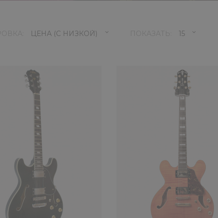
РОВКА:
ПОКАЗАТЬ:
Полуакустическая гитара 
26990 ₽
Компания Aria – производитель
музыкантов абсолю..
КУПИТЬ