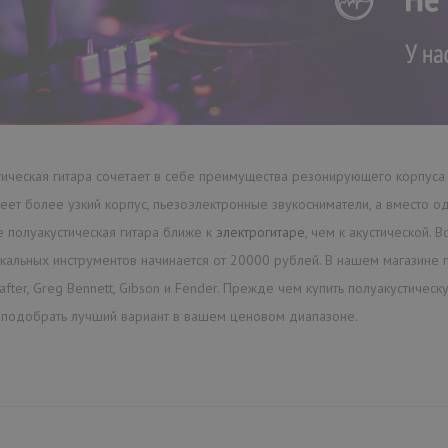
Полуакустическая гитара
чехлом
148490 ₽
Montreal Premiere — тонкая эле
ическая гитара сочетает в себе преимущества резонирующего корпуса и
любимой в ва..
ет более узкий корпус, пьезоэлектронные звукосниматели, а вместо одн
 полуакустическая гитара ближе к
электрогитаре
, чем к акустической. 
кальных инструментов начинается от 20000 рублей. В нашем магазине п
КУПИТЬ
rafter, Greg Bennett, Gibson и Fender. Прежде чем купить полуакустическ
подобрать лучший вариант в вашем ценовом диапазоне.