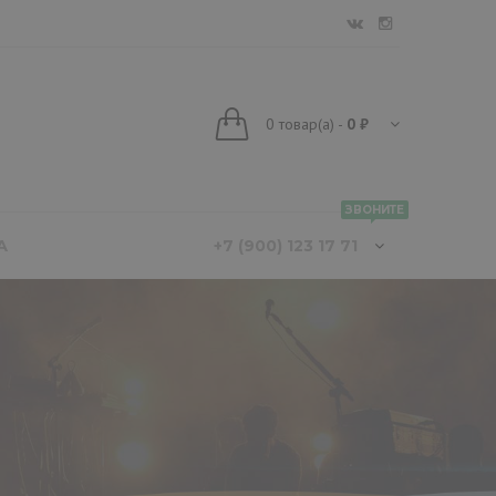
0
товар(а)
-
0 ₽
ЗВОНИТЕ
А
+7 (900) 123 17 71