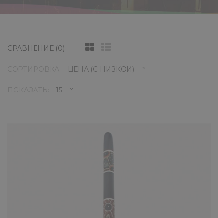
СРАВНЕНИЕ (0)
СОРТИРОВКА:
ПОКАЗАТЬ:
Диджериду Yuka DDP51-4
2270 ₽
Диджериду из пластика YUKA DDP51-4,
украшен точечным этническим
рисунком.Пластиковые диджериду, кото..