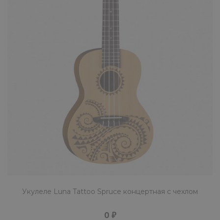
КУПИТЬ
Укулеле Mystery UG21BK черная
1690 ₽
Mystery UG21BK сопрано-укулеле черного
цвета. Задняя дека и обечайка выполнены 
липы. Накладка гри..
КУПИТЬ
Укулеле Luna Tattoo Spruce концертная с чехлом
0 ₽