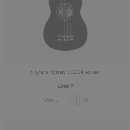
цвета. На инструмент устанавливаются
нейлоновые струны, прич..
КУПИТЬ
Укулеле Mystery UG21G зеленая
1690 ₽
Укулеле Mystery UG21BK черная
1690 ₽
Mystery UG21G сопрано-укулеле травянисто
зеленого цвета. На инструмент
КУПИТЬ
устанавливаются нейлоновые ст..
КУПИТЬ