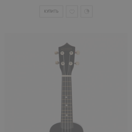
Укулеле Mystery UG21BL синяя
КУПИТЬ
1690 ₽
Mystery UG21BL сопрано-укулеле синего
цвета. Задняя дека и обечайка сделаны из
липы. Бридж инс..
КУПИТЬ
Укулеле Mystery UG21C кофейная
1690 ₽
Mystery UG21C сопрано-укулеле кофейног