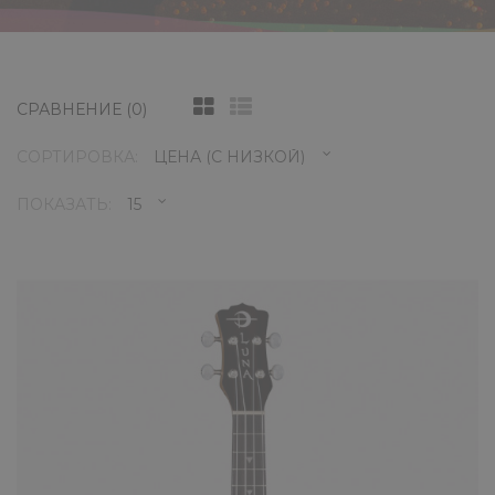
СРАВНЕНИЕ (0)
СОРТИРОВКА:
ПОКАЗАТЬ:
Укулеле Luna Tattoo Spruce
концертная с чехлом
0 ₽
Укулеле Luna Tattoo Spruce в корпусе
размера концерт от знаменитого
производителя укулеле Luna. Корп..