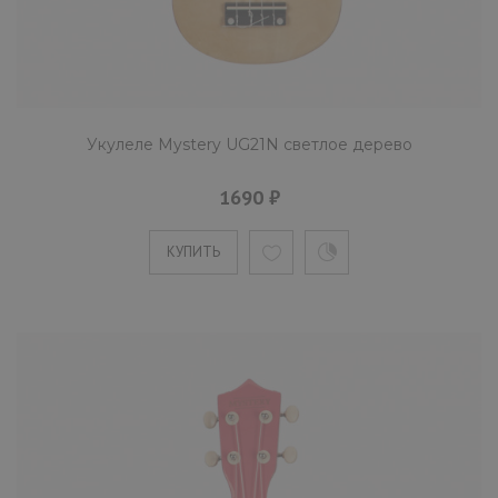
Mystery UG23C укулеле размера концерт.
Корпус инструмента изготовлен из липы.
Бридж укулеле сделан и..
Укулеле Mystery UG21N светлое дерево
1690 ₽
КУПИТЬ
КУПИТЬ
Укулеле Mystery UG23G зеленая
1770 ₽
Mystery UG23G укулеле размера концерт.
Обечайка и задняя дека изготовлены из лип
Бридж укулеле сде..