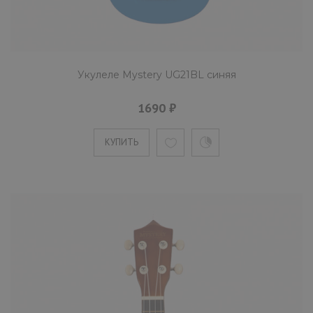
Mystery UG21P сопрано-укулеле розового
цвета. На инструмент устанавливаются
Укулеле Mystery UG21BL синяя
нейлоновые струны, приче..
1690 ₽
КУПИТЬ
КУПИТЬ
Укулеле Mystery UG21R красная
1690 ₽
Mystery UG21R сопрано-укулеле красного
цвета. На инструмент устанавливаются
нейлоновые струны, приче..