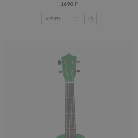
1690 ₽
Укулеле Mystery UG21W белая
1690 ₽
КУПИТЬ
Mystery UG21W сопрано-укулеле белого
цвета. На инструмент устанавливаются
нейлоновые струны, причем ..
КУПИТЬ
Укулеле Mystery UG21Y желтая
1690 ₽
Mystery UG21Y сопрано-укулеле желтого