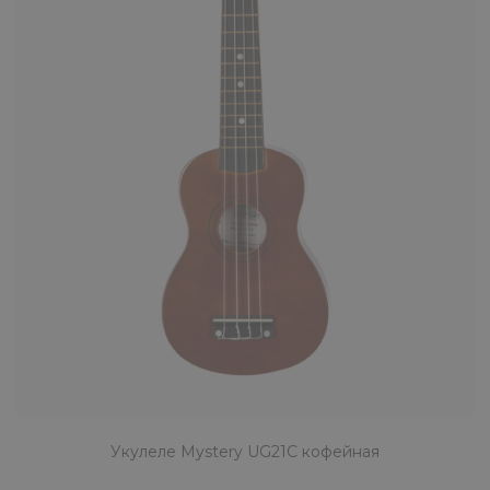
КУПИТЬ
Укулеле Mystery UG21S голубая
1690 ₽
Mystery UG21S сопрано-укулеле приятного
небесного цвета. На инструмент
устанавливаются нейлоновые ст..
КУПИТЬ
Укулеле Mystery UG21C кофейная