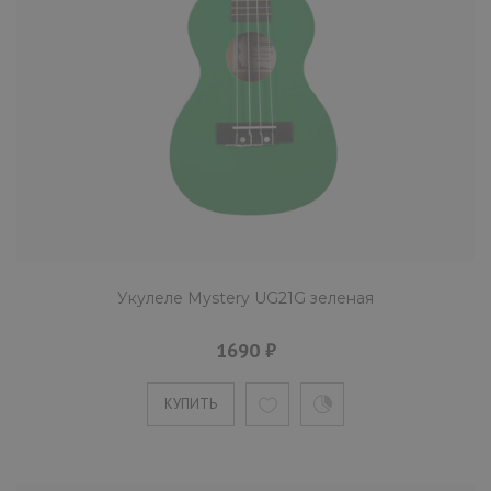
цвета. Задняя дека и обечайка сделаны из
липы. Бридж инс..
КУПИТЬ
Укулеле Mystery UG23BK черная
1770 ₽
Укулеле Mystery UG21G зеленая
Mystery UG23BK укулеле размера концерт.
1690 ₽
Задняя дека и обечайка изготовлены из лип
КУПИТЬ
Бридж укулеле сд..