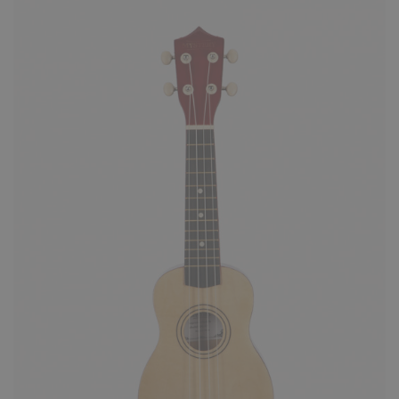
КУПИТЬ
Укулеле Mystery UG23BL синяя
1770 ₽
Mystery UG23BL укулеле размера концерт.
Корпус инструмента изготовлен из липы.
Бридж укулеле сделан ..
КУПИТЬ
Укулеле Mystery UG23C коричнева
1770 ₽