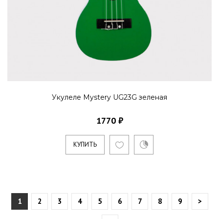
Укулеле Mystery UG23G зеленая
1770 ₽
КУПИТЬ
1
2
3
4
5
6
7
8
9
>