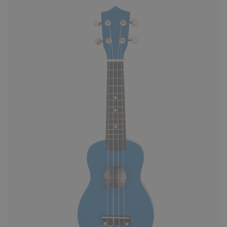
Укулеле Mystery UG21N светлое
дерево
1690 ₽
Mystery UG21N - сопрано-укулеле с верхне
декой цвета светлого дерева. На инструме
устанавливаются..
КУПИТЬ
Укулеле Mystery UG21P розовая
1690 ₽