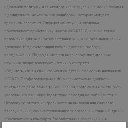
идеальной подгонки для каждого члена группы. Не нужно возиться
с деликатными механизмами калибровки, которые могут со
временем сломаться. Открытая конструкция оголовья
обеспечивает удобство наушников AKG K72. Дышащие легкие
подушечки для ушей окружают ваши уши, а не оказывают на них
давление. И односторонний кабель дает вам свободу
передвижения. Подводя итог, эти высокопроизводительные
наушники звучат, чувствуют и отлично смотрятся.
Убедитесь, что вы слышите каждую деталь с помощью наушников
AKG K72. Профессиональные 40-миллиметровые драйверы
показывают даже самые тонкие нюансы, поэтому вы можете быть
уверены, что ваш микс будет точно передан на любой системе.
Независимо от того, контролируете ли вы вокал или снимаете
басовую линию, самонастраивающееся оголовье и стильный дизайн
обеспечат часы комфорта. Разработанные компанией, чьи
микрофоны и наушники помогли создать одни из самых знаковых