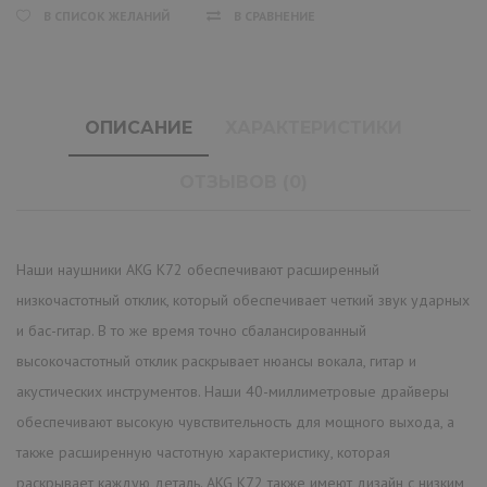
В СПИСОК ЖЕЛАНИЙ
В СРАВНЕНИЕ
ОПИСАНИЕ
ХАРАКТЕРИСТИКИ
ОТЗЫВОВ (0)
Наши наушники AKG K72 обеспечивают расширенный
низкочастотный отклик, который обеспечивает четкий звук ударных
и бас-гитар. В то же время точно сбалансированный
высокочастотный отклик раскрывает нюансы вокала, гитар и
акустических инструментов. Наши 40-миллиметровые драйверы
обеспечивают высокую чувствительность для мощного выхода, а
также расширенную частотную характеристику, которая
раскрывает каждую деталь. AKG K72 также имеют дизайн с низким