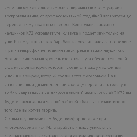
импедансом для совместимости с широким спектром устройств
воспроизведения, от профессиональной студийной аппаратуры до
переносных музыкальных плееров. Конструкция закрытых
наушников K72 устраняет утечку звука и подает звук только на
уши. Вы не услышите, как барабанщик опустит палочки в середине
игры - и микрофон не поднимет звук трека в ваших наушниках.
Этот исключительный уровень изоляции звука обусловлен новой
акустической камерой, которая находится между чашкой для
ушей и шарниром, который соединяется с оголовьем. Наш
инновационный дизайн дает вам свободу передвигать голову в
любом направлении, не допуская звука. С наушниками AKG K72 вы
будете наслаждаться частной рабочей областью, независимо от
того, где вы хотите творить.
С этими наушниками вам будет комфортно даже при
многочасовой записи. Мы разработали нашу уникальную
самонастраивающуюся головку для автоматического создания