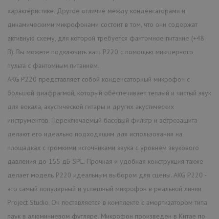
характеристике. Другое отличие между конденсаторами и
динамическими микрофонами состоит в том, что они содержат
активную схему, для которой требуется фантомное питание (+48
В). Вы можете подключить ваш P220 с помощью микшерного
пульта с фантомным питанием.
AKG P220 представляет собой конденсаторный микрофон с
большой диафрагмой, который обеспечивает теплый и чистый звук
для вокала, акустической гитары и других акустических
инструментов. Переключаемый басовый фильтр и ветрозащита
делают его идеально подходящим для использования на
площадках с громкими источниками звука с уровнем звукового
давления до 155 дБ SPL. Прочная и удобная конструкция также
делает модель P220 идеальным выбором для сцены. AKG P220 -
это самый популярный и успешный микрофон в реальной линии
Project Studio. Он поставляется в комплекте с амортизатором типа
паук в алюминиевом футляре. Микрофон произведен в Китае по