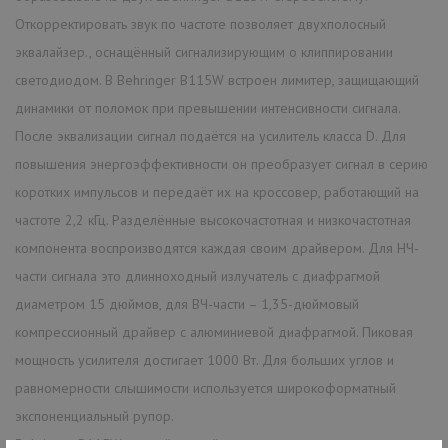
Откорректировать звук по частоте позволяет двухполосный
эквалайзер., оснащённый сигнализирующим о клиппировании
светодиодом. В Behringer B115W встроен лимитер, защищающий
динамики от поломок при превышении интенсивности сигнала.
После эквализации сигнал подаётся на усилитель класса D. Для
повышения энергоэффективности он преобразует сигнал в серию
коротких импульсов и передаёт их на кроссовер, работающий на
частоте 2,2 кГц. Разделённые высокочастотная и низкочастотная
компонента воспроизводятся каждая своим драйвером. Для НЧ-
части сигнала это длинноходный излучатель с диафрагмой
диаметром 15 дюймов, для ВЧ-части – 1,35-дюймовый
компрессионный драйвер с алюминиевой диафрагмой. Пиковая
мощность усилителя достигает 1000 Вт. Для больших углов и
равномерности слышимости используется широкоформатный
экспоненциальный рупор.
Behringer B115W оснащён линейным выходом для подключения к