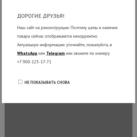
нему дополнительных компонентов аудиосистемы. Корпус
ДОРОГИЕ ДРУЗЬЯ!
динамика имеет боковые скосы для напольной установки и гнездо
для монтажа на стойку-«стакан» 35 мм.
Наш сайт на реконструкции. Поэтому цены и наличие
товара сейчас отображаются некорректно.
Актуальную информацию уточняйте, пожалуйста, в
WhatsApp
или
Telegram
или звоните по номеру
+7 900-123-17-71
НЕ ПОКАЗЫВАТЬ СНОВА