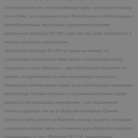
расположенных стен, трапециевидный корпус допускает установку
как в стойку, так и напольного типа. Качественные комплектующие и
нетребовательные инструменты управления позволяют
использовать Behringer B115W даже тем, кто слабо разбирается в
нюансах настройки аудиотехники.
Для работы Behringer B115W не нужны ни микшер, ни
специальные переходники. Микрофоны и инструменты можно
подключать к нему напрямую – два XLR-разъёма позволяют это
сделать, а закреплённые за ними контроллеры громкости и
индикаторы клиппирования играют роль своеобразных микшерных
регуляторов. Помимо кабельного соединения возможен приём
сигнала от беспроводных микрофонов – при подключении
wireless-адаптера, или же от Bluetooth-источников. Причём
громкость звука, взятого из Bluetooth-сигнала, задаётся отдельным
регулятором. Кроме связи с источником звука Bluetooth позволяет
образовывать из двух EBehringer B115W стереосистему.