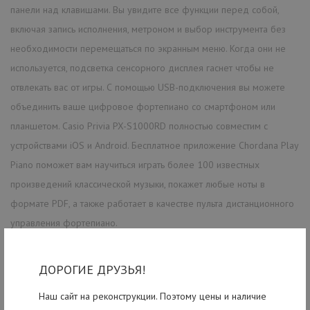
панели над клавишами. Вы увидите все функции перед собой,
включая запись исполнения, метроном и выбор инструмента без
необходимости перемещаться по экранным меню. Когда они не
используется, подсветка сенсорного дисплея гаснет чтобы не
отвлекать вас от игры. С помощью USB-подключения вы можете
объединить ваше цифровое фортепиано со смартфоном или
планшетом. Casio Privia PX-S1000RD полностью совместим с
устройствами iOS и Android. Бесплатное приложение Chordana Play
Piano поможет вам научиться играть более 100 известных
произведений классической музыки, покажет любые ноты в
формате PDF, а также работает в качестве пульта дистанционного
управления фортепиано.
Благодаря встроенному Bluetooth-приемнику Casio Privia PX-
ДОРОГИЕ ДРУЗЬЯ!
S1000RD вы сможете воспроизвести любой трек в потоковом
режиме через динамики пианино и создать приятную для себя
Наш сайт на реконструкции. Поэтому цены и наличие
звуковую атмосферу. Вы также можете подключиться к внешнему