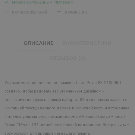
МОЖНО НАЛОЖЕННЫМ ПЛАТЕЖОМ
В СПИСОК ЖЕЛАНИЙ
В СРАВНЕНИЕ
ОПИСАНИЕ
ХАРАКТЕРИСТИКИ
ОТЗЫВОВ (0)
Ультракомпактное цифровое пианино Casio Privia PX-S1000RD
создано, чтобы радовать вас утонченным дизайном и
реалистичным звуком. Полный набор из 88 взвешенных клавиш с
имитацией текстур черного дерева и слоновой кости и встроенная
интеллектуальная акустическая система AiR sound source + Smart
Grand Effect с 192 нотной полифонией подарят вам безграничные
возможности для проявления вашего таланта.