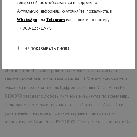
товара сейчас отображаются некорректно.
усилителю с помощью разъемов линейного выхода. С фирменной
Актуальную информацию уточняйте, пожалуйста, в
стойкой CS-68 и трехпедальным блоком SP-34 (приобретаются
WhatsApp
или
Telegram
или звоните по номеру
отдельно) вы получите идеальный студийный инструмент, который
+7 900-123-17-71
обеспечит динамику и выразительность, необходимые для самой
востребованной музыки.
НЕ ПОКАЗЫВАТЬ СНОВА
С цифровым пианино Casio Privia PX-S1000RD вы сможете
организовать свое выступление где угодно: 6 батареек AA
обеспечат до 4 часов игрового времени вне зоны доступа
электрической сети, а при весе меньше 11,5 кг его легко нести в
руках или в чехле за спиной. Цифровое пианино Casio Privia PX-
S1000RD завоевало любовь миллиона музыкантов по всему миру.
Пользователи отмечают привлекательный актуальный дизайн и
удивительно чистое реалистичное звучание. Теперь всеми
достоинствами Casio Privia PX-S1000RD сможете насладиться и Вы.