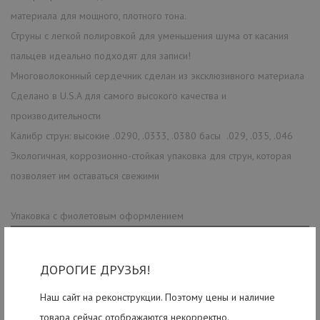
материала для мощного, плотного тона.
Струны с легкой полировкой для уменьшения шума от касания
пальцев идеально подходят для записи!
Многоволоконный сердечник сделан из эксклюзивного материала
Сделано в U.S.A для самого высокого качества и
производительности
Калибр струн: высокие .0290, .0333, .0380 басы .029, .035, .046
Экологичная, коррозионно-стойкая упаковка для струн, которая
позволяет им оставаться свежими
Упаковка с фиолетовым оформлением
ДОРОГИЕ ДРУЗЬЯ!
Наш сайт на реконструкции. Поэтому цены и наличие
товара сейчас отображаются некорректно.