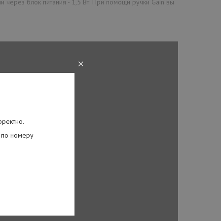
и через блок питания - 1,5 Вт. При помощи ручки Gain вы
×
рректно.
 по номеру