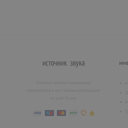
ИН
Интернет-магазин музыкальных
К
инструментов и шоу-техники работающий
Д
по всей России
В
П