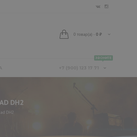
0
товар(а)
-
0 ₽
ЗВОНИТЕ
А
+7 (900) 123 17 71
AD DH2
dad DH2