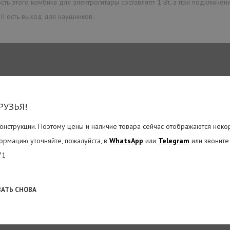
сть этого комбика для электрогитары составляет 1 Вт, а при подключени
II есть выход для наушников.
РУЗЬЯ!
онструкции. Поэтому цены и наличие товара сейчас отображаются неко
ормацию уточняйте, пожалуйста, в
WhatsApp
или
Telegram
или звоните
71
ВАТЬ СНОВА