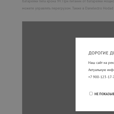
батарейки типа крона 9V. При питании от батарейки мощно
можете управлять перегрузом. Также в Danelectro Hodad 
ДОРОГИЕ Д
Наш сайт на рек
Актуальную инф
+7 900-123-17-
НЕ ПОКАЗЫ