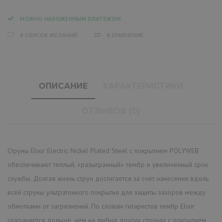
МОЖНО НАЛОЖЕННЫМ ПЛАТЕЖОМ
В СПИСОК ЖЕЛАНИЙ
В СРАВНЕНИЕ
ОПИСАНИЕ
ХАРАКТЕРИСТИКИ
ОТЗЫВОВ (0)
Струны Elixir Electric Nickel Plated Steel с покрытием POLYWEB
обеспечивают теплый, «разыгранный» тембр и увеличенный срок
службы. Долгая жизнь струн достигается за счет нанесения вдоль
всей струны ультратонкого покрытия для защиты зазоров между
обмотками от загрязнений. По словам гитаристов тембр Elixir
cохраняется дольше, чем на любых других струнах с покрытием