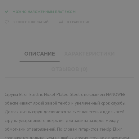
МОЖНО НАЛОЖЕННЫМ ПЛАТЕЖОМ
В СПИСОК ЖЕЛАНИЙ
В СРАВНЕНИЕ
ОПИСАНИЕ
ХАРАКТЕРИСТИКИ
ОТЗЫВОВ (0)
Струны Elixir Electric Nickel Plated Steel с покрытием NANOWEB
обеспечивают яркий живой тембр и увеличенный срок службы.
Долгая жизнь струн достигается за счет нанесения вдоль всей
струны ультратонкого покрытия для защиты зазоров между
обмотками от загрязнений. По словам гитаристов тембр Elixir
cохраняется дольше, чем на любых других струнах с покрытием