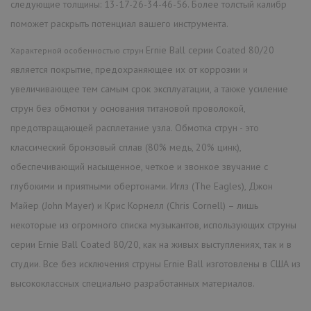
следующие толщины: 13-17-26-34-46-56. Более толстый калибр
поможет раскрыть потенциал вашего инструмента.
Ernie Ball серии Coated 80/20
Характерной особенностью струн
является покрытие, предохраняющее их от коррозии и
увеличивающее тем самым срок эксплуатации, а также усиление
струн без обмотки у основания титановой проволокой,
предотвращающей расплетание узла. Обмотка струн - это
классический бронзовый сплав (80% медь, 20% цинк),
обеспечивающий насыщенное, четкое и звонкое звучание с
глубокими и приятными обертонами. Иглз (The Eagles), Джон
Майер (John Mayer) и Крис Корнелл (Chris Cornell) – лишь
некоторые из огромного списка музыкантов, использующих струны
серии Ernie Ball Coated 80/20, как на живых выступлениях, так и в
студии. Все без исключения струны Ernie Ball изготовлены в США из
высококлассных специально разработанных материалов.