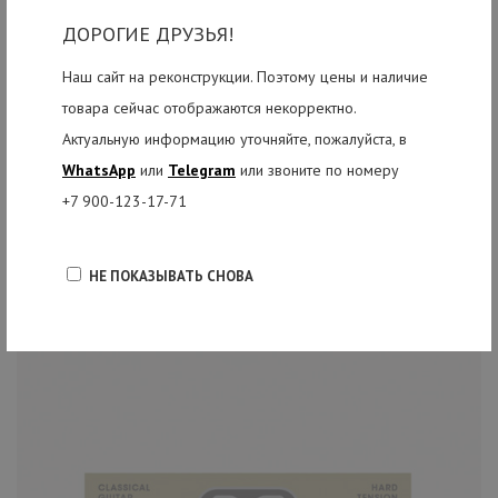
Натяжение струн в кг:
ДОРОГИЕ ДРУЗЬЯ!
Голоса, Калиброванный карбон: E/Ми - 9,1, B/Си - 7, G/Соль - 6,5
Наш сайт на реконструкции. Поэтому цены и наличие
товара сейчас отображаются некорректно.
Басы, синталь + посеребренная медь: D/Ре - 7,8, A/Ля - 7,5, E/Ми - 7,1
Актуальную информацию уточняйте, пожалуйста, в
WhatsApp
или
Telegram
или звоните по номеру
+7 900-123-17-71
РЕКОМЕНДУЕМЫЕ ТОВАРЫ
НЕ ПОКАЗЫВАТЬ СНОВА