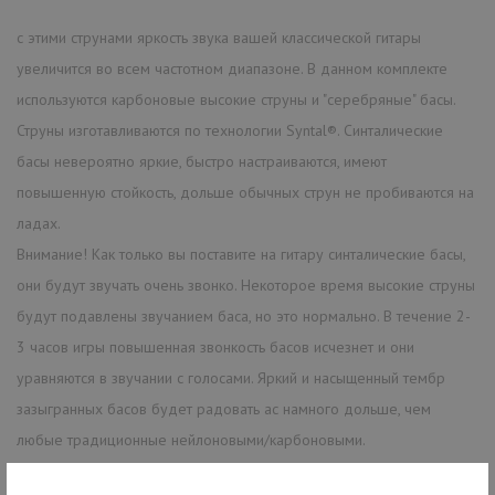
с этими струнами яркость звука вашей классической гитары
увеличится во всем частотном диапазоне. В данном комплекте
используются карбоновые высокие струны и "серебряные" басы.
Струны изготавливаются по технологии Syntal®. Синталические
басы невероятно яркие, быстро настраиваются, имеют
повышенную стойкость, дольше обычных струн не пробиваются на
ладах.
Внимание! Как только вы поставите на гитару синталические басы,
они будут звучать очень звонко. Некоторое время высокие струны
будут подавлены звучанием баса, но это нормально. В течение 2-
3 часов игры повышенная звонкость басов исчезнет и они
уравняются в звучании с голосами. Яркий и насыщенный тембр
зазыгранных басов будет радовать ас намного дольше, чем
любые традиционные нейлоновыми/карбоновыми.