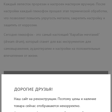
Каждый лепесток прорезан и настроен мастером вручную. После
настройки каждый глюкофон прошел этап термической обработки,
что позволяет повысить упругость металла, закрепить настройку и
защитить от коррозии.
Сегодня глюкофон - это самый настоящий "барабан мечтаний"
(dream drum), который станет для вас инструментом для
самовыражения, аудиотерапии и настройки на положительные
впечатления от жизни.
ДОРОГИЕ ДРУЗЬЯ!
Наш сайт на реконструкции. Поэтому цены и наличие
товара сейчас отображаются некорректно.