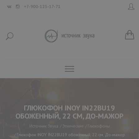
+7-900-123-17-71
ГЛЮКОФОН INOY IN22BU19
ОБОЖЕННЫЙ, 22 СМ, ДО-МАЖОР
Источник Звука
Этнические
Глюкофоны
Глюкофон INOY IN22BU19 обоженный, 22 см, До-мажор