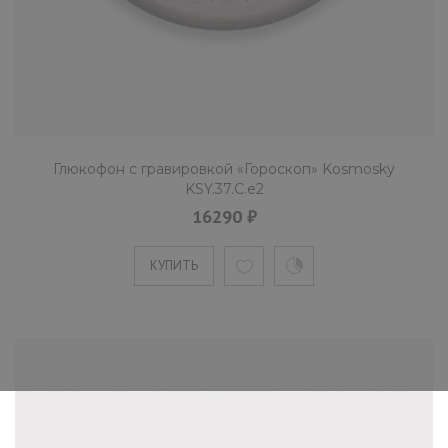
Глюкофон c гравировкой «Гороскоп» Kosmosky
KSY.37.C.e2
16290 ₽
КУПИТЬ