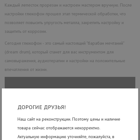
Каждый лепесток прорезан и настроен мастером вручную. После
настройки глюкофон прошел этап термической обработки, что
позволяет повысить упругость металла, закрепить настройку и
защитить от коррозии.
Сегодня глюкофон - это самый настоящий "барабан мечтаний"
(dream drum), который станет для вас инструментом для
самовыражения, аудиотерапии и настройки на положительные
впечатления от жизни.
ДОРОГИЕ ДРУЗЬЯ!
Наш сайт на реконструкции. Поэтому цены и наличие
товара сейчас отображаются некорректно.
Актуальную информацию уточняйте, пожалуйста, в