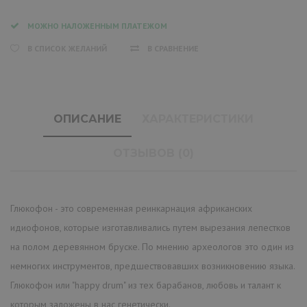
МОЖНО НАЛОЖЕННЫМ ПЛАТЕЖОМ
В СПИСОК ЖЕЛАНИЙ
В СРАВНЕНИЕ
ОПИСАНИЕ
ХАРАКТЕРИСТИКИ
ОТЗЫВОВ (0)
Глюкофон - это современная реинкарнация африканских
идиофонов, которые изготавливались путем вырезания лепестков
на полом деревянном бруске. По мнению археологов это один из
немногих инструментов, предшествовавших возникновению языка.
Глюкофон или "happy drum" из тех барабанов, любовь и талант к
которым заложены в нас генетически.