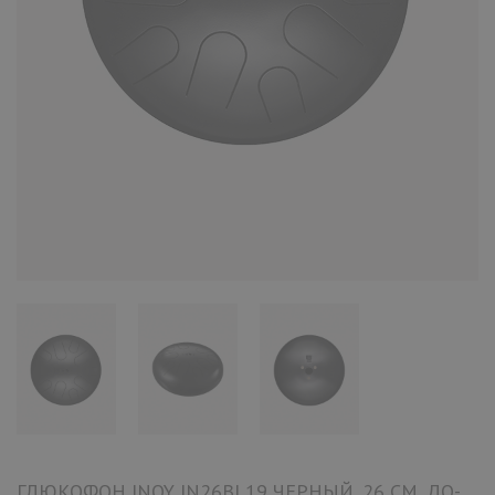
ГЛЮКОФОН INOY IN26BL19 ЧЕРНЫЙ, 26 СМ, ДО-