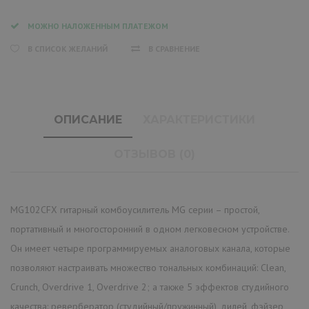
МОЖНО НАЛОЖЕННЫМ ПЛАТЕЖОМ
В СПИСОК ЖЕЛАНИЙ
В СРАВНЕНИЕ
ОПИСАНИЕ
ХАРАКТЕРИСТИКИ
ОТЗЫВОВ (0)
MG102CFХ гитарный комбоусилитель MG серии – простой,
портативный и многосторонний в одном легковесном устройстве.
Он имеет четыре программируемых аналоговых канала, которые
позволяют настраивать множество тональных комбинаций: Clean,
Crunch, Overdrive 1, Overdrive 2; а также 5 эффектов студийного
качества: ревербератор (студийный/пружинный), дилей, фэйзер,