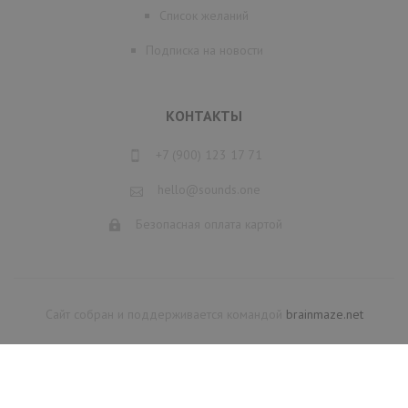
Список желаний
Подписка на новости
КОНТАКТЫ
+7 (900) 123 17 71
hello@sounds.one
Безопасная оплата картой
Сайт собран и поддерживается командой
brainmaze.net