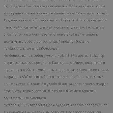
Keiki Spaceman вы станете незаменимым фронтменом на любом
корпоративе или вечеринке любителей космических путешествий.
Художественным оформлением этой гавайской гитары занимался
известный итальянский уличный художник Гульельмо Гаслоли, его
стиль horror-vacui богат цветами, геометрией и вниманием к
деталям. Его работа делает каждый предмет безумно
привлекательным и незабываемым.
Не бойтесь взять с собой укулеле Keiki K2-SP в лес, на Байконур
или в заснеженное предгорье Кавказа - дизайнеры подготовили
эту гитару к любым атмосферным перепадам и сделали ее корпус
сопрано из ABC-пластика. Гриф из агатиса не менее выносливый,
при этом теплый, гладкий и удобный для каждого вашего аккорда.
Звук инструмента энергичный, с яркими высокими тонами и
зажигательными акцентами.
Укулеле K2-SP ультралегкая, вам будет комфортно перевозить ее
в чехле-рюкзаке, который вы получите в подарок при покупке