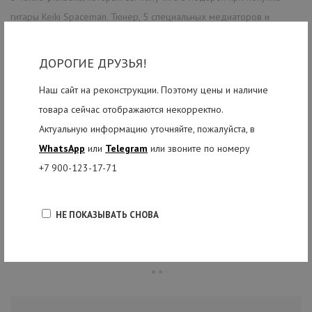
гитары Keiki Spaceman. Тюнер, 5 специальных медиаторов и
нагрудный ремень тоже будут в коробке с укулеле. Картонная
упаковка этой модели оформлена в стиле верхней деки
ДОРОГИЕ ДРУЗЬЯ!
инструмента. Оригинальная, практичная гитара с комплектом
Наш сайт на реконструкции. Поэтому цены и наличие
полезных для занятий аксессуаров - лучший инструмент для
товара сейчас отображаются некорректно.
любого творческого пути!
Актуальную информацию уточняйте, пожалуйста, в
Перед отправкой наш опытный мастер подготовит инструмент для
WhatsApp
или
Telegram
или звоните по номеру
вас: отрегулирует высоту струн для исключения возможного
+7 900-123-17-71
дребезга и настроит укулеле в стандартный строй AECG.
НЕ ПОКАЗЫВАТЬ СНОВА
РЕКОМЕНДУЕМЫЕ ТОВАРЫ