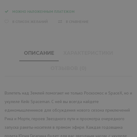
МОЖНО НАЛОЖЕННЫМ ПЛАТЕЖОМ
В СПИСОК ЖЕЛАНИЙ
В СРАВНЕНИЕ
ОПИСАНИЕ
ХАРАКТЕРИСТИКИ
ОТЗЫВОВ (0)
Взлететь над Землей помогают не только Роскосмос и SpaceX, но и
укулеле Keiki Spaceman. С ней вы всегда найдете
единомышленников для обсуждения нового сезона приключений
Рика и Морти, героев Звездного пути и просмотра очередного
запуска ракеты-носителя в прямом эфире. Каждая годовщина
полета Юрия Гагарина будет для вас звездным часом, с укулеле