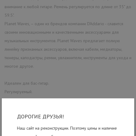
внимание к любой гитаре. Ремень регулируется по длине от 35" до
59.5".
Planet Waves, – один из брендов компании D'Addario - славится
своими инновационными и качественными аксессуарами для
музыкальных инструментов. Planet Waves предлагает полную
линейку признанных аксессуаров, включая кабели, медиаторы,
тюнеры, каподастры, ремни, увлажнители, инструменты для ухода и
многое другое.
Идеален для бас-гитар.
Регулируемый.
Обеспечивает максимальный комфорт при игре стоя
Крепкие надежные кожаные наконечники
ДОРОГИЕ ДРУЗЬЯ!
Высокая прочность
Наш сайт на реконструкции. Поэтому цены и наличие