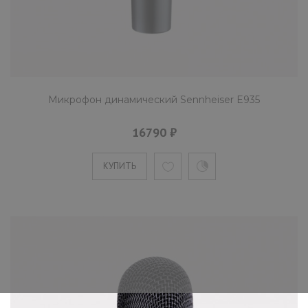
Микрофон динамический Sennheiser E935
16790 ₽
КУПИТЬ