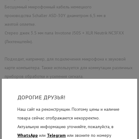
Бесшумный микрофонный кабель немецкого
производства Schaller ASD-30Y диаметром 6,5 мм в
желтой оплетке.
Стерео джек 3.5 мм папа Invotone J50S + XLR Neutrik NC3FXX
(Лихтенштейн).
Подходит, например, для подключения микрофона к звуковой
карте компьютера. Также используется для коммутации различных
приборов обработки и усиления сигнала.
ДОРОГИЕ ДРУЗЬЯ!
РЕКОМЕНДУЕМЫЕ ТОВАРЫ
Наш сайт на реконструкции. Поэтому цены и наличие
товара сейчас отображаются некорректно.
Актуальную информацию уточняйте, пожалуйста, в
WhatsApp
или
Telegram
или звоните по номеру