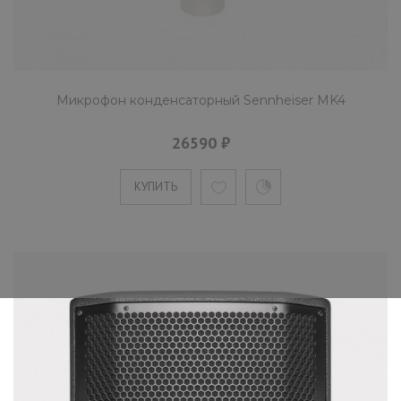
Микрофон конденсаторный Sennheiser MK4
26590 ₽
КУПИТЬ