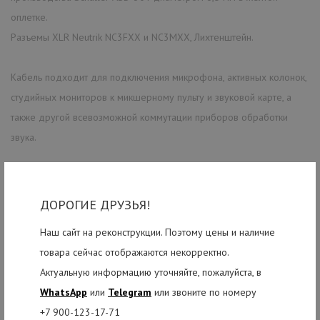
оплетке.
Разъемы XLR Neutrik NC3FXX и NC3MXX, Лихтенштейн.
Кабель подходит для подключения микрофона, активных колонок,
студийных мониторов к микшерному пульту и звуковой карте, а
также другой всевозможной коммутации приборов обработки
звука.
ДОРОГИЕ ДРУЗЬЯ!
РЕКОМЕНДУЕМЫЕ ТОВАРЫ
Наш сайт на реконструкции. Поэтому цены и наличие
товара сейчас отображаются некорректно.
Актуальную информацию уточняйте, пожалуйста, в
WhatsApp
или
Telegram
или звоните по номеру
+7 900-123-17-71