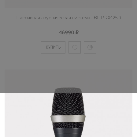
Пассивная акустическая система JBL PRX425D
46990 ₽
КУПИТЬ