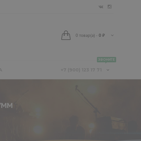
0
товар(а)
-
0 ₽
ЗВОНИТЕ
А
+7 (900) 123 17 71
1/MM