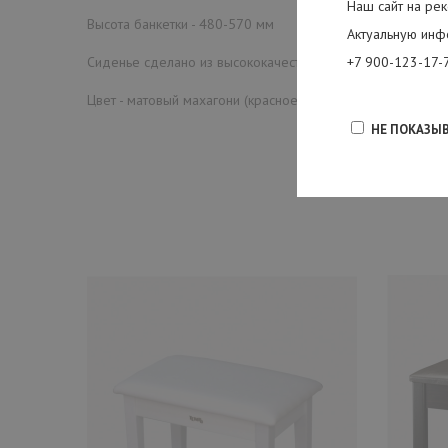
Наш сайт на рек
Высота банкетки - 480-570 мм
Актуальную инф
+7 900-123-17-
Сиденье сделано из высококачественного, износостойког
Цвет - матовый махагони (красное дерево)
НЕ ПОКАЗЫ