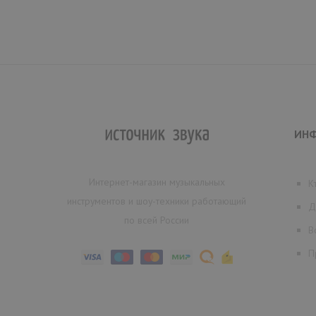
ИН
Интернет-магазин музыкальных
К
инструментов и шоу-техники работающий
Д
по всей России
В
П