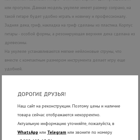
или прогулок. Данная модель укулеле имеет размер сопрано, на
такой гитаре будет удобно играть и новичку и профессионалу.
Задняя дека, гриф, накладка на гриф сделаны из пластика. Корпус
гитары - особой формы, а резонирующая верхняя дека сделана из
древесины.
На укулеле устанавливаются мягкие нейлоновые струны, что
вместе с компактным размером инструмента делает игру еще
удобней.
ДОРОГИЕ ДРУЗЬЯ!
РЕКОМЕНДУЕМЫЕ ТОВАРЫ
Наш сайт на реконструкции. Поэтому цены и наличие
товара сейчас отображаются некорректно.
Актуальную информацию уточняйте, пожалуйста, в
WhatsApp
или
Telegram
или звоните по номеру