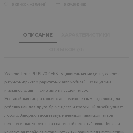
В СПИСОК ЖЕЛАНИЙ
В СРАВНЕНИЕ
ОПИСАНИЕ
ХАРАКТЕРИСТИКИ
ОТЗЫВОВ (0)
Укулеле Terris PLUS 70 CARS - удивительная модель укулеле с
рисунком-принтом раритетных автомобилей. Французские,
итальянские, английские авто на вашей гитаре.
Эта гавайская гитара может стать великолепным подарком для
ребенка или для друга. Яркие цвета и красочный дизайн удивят
любого. Завораживающий звук маленькой гавайской гитары
перенесет вас через океан на теплый песчаный пляж. Легкая и
компактная гавайская гитара - отличный вариант для путешествий