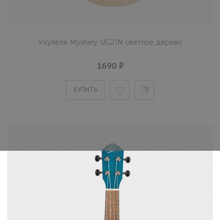
Укулеле Mystery UG21N светлое дерево
1690 ₽
КУПИТЬ