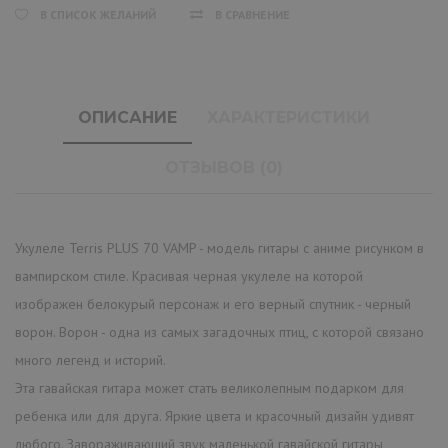
В СПИСОК ЖЕЛАНИЙ
В СРАВНЕНИЕ
ОПИСАНИЕ
ХАРАКТЕРИСТИКИ
ОТЗЫВОВ (0)
Укулеле Terris PLUS 70 VAMP - модель гитары с аниме рисунком в
вампирском стиле. Красивая черная укулеле на которой
изображен белокурый персонаж и его верный спутник - черный
ворон. Ворон - одна из самых загадочных птиц, с которой связано
много легенд и историй.
Эта гавайская гитара может стать великолепным подарком для
ребенка или для друга. Яркие цвета и красочный дизайн удивят
любого. Завораживающий звук маленькой гавайской гитары