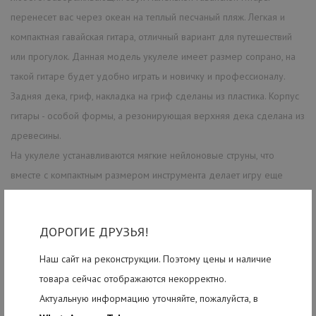
перенесет вас через океан на теплый песчаный пляж. Легкая и
компактная гавайская гитара, отличный вариант для путешествий
или прогулок. Данная модель укулеле имеет размер сопрано, на
такой гитаре будет удобно играть и новичку и профессионалу.
Задняя дека, гриф, накладка на гриф сделаны из пластика. Корпус
гитары - особой формы, а резонирующая верхняя дека сделана из
древесины.
На укулеле устанавливаются мягкие нейлоновые струны, что
вместе с компактным размером инструмента делает игру еще
удобней.
ДОРОГИЕ ДРУЗЬЯ!
Наш сайт на реконструкции. Поэтому цены и наличие
РЕКОМЕНДУЕМЫЕ ТОВАРЫ
товара сейчас отображаются некорректно.
Актуальную информацию уточняйте, пожалуйста, в