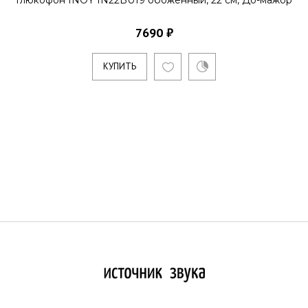
Глюкофон INOY IN22BU19 обоженный, 22 см, До-мажор
7690 ₽
КУПИТЬ