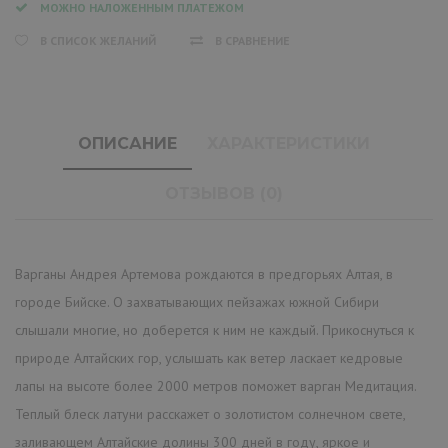
МОЖНО НАЛОЖЕННЫМ ПЛАТЕЖОМ
В СПИСОК ЖЕЛАНИЙ
В СРАВНЕНИЕ
ОПИСАНИЕ
ХАРАКТЕРИСТИКИ
ОТЗЫВОВ (0)
Варганы Андрея Артемова рождаются в предгорьях Алтая, в
городе Бийске. О захватывающих пейзажах южной Сибири
слышали многие, но доберется к ним не каждый. Прикоснуться к
природе Алтайских гор, услышать как ветер ласкает кедровые
лапы на высоте более 2000 метров поможет варган Медитация.
Теплый блеск латуни расскажет о золотистом солнечном свете,
заливающем Алтайские долины 300 дней в году, яркое и