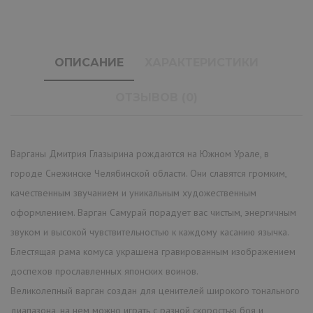
ОПИСАНИЕ
ХАРАКТЕРИСТИКИ
ОТЗЫВОВ (0)
Варганы Дмитрия Глазырина рождаются на Южном Урале, в
городе Снежинске Челябинской области. Они славятся громким,
качественным звучанием и уникальным художественным
оформлением. Варган Самурай порадует вас чистым, энергичным
звуком и высокой чувствительностью к каждому касанию язычка.
Блестящая рама комуса украшена гравированным изображением
доспехов прославленных японских воинов.
Великолепный варган создан для ценителей широкого тонального
диапазона, на нем можно играть с разной скоростью боя и