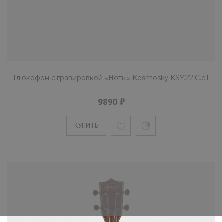
Глюкофон c гравировкой «Ноты» Kosmosky KSY.22.C.e1
9890 ₽
КУПИТЬ