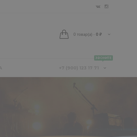
0
товар(а)
-
0 ₽
ЗВОНИТЕ
А
+7 (900) 123 17 71