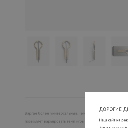
ДОРОГИЕ Д
Варган более универсальный, чем Средний Темарцева, те
Наш сайт на рек
позволяет варьировать темп игры в широком диапазоне 