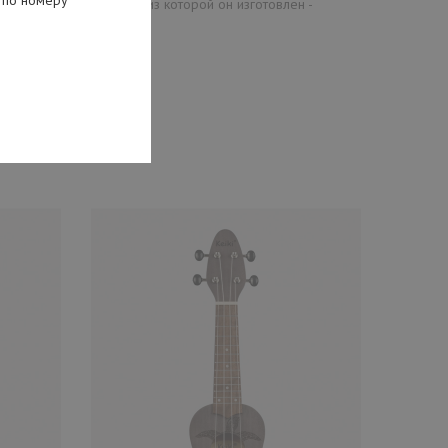
 по номеру
тый, так как материал, из которой он изготовлен -