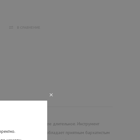
В СРАВНЕНИЕ
×
икуляцию. Затухание более длительное. Инструмент
рректно.
совый варган Темарцева обладает приятным бархатистым