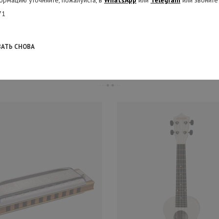
ормацию уточняйте, пожалуйста, в
WhatsApp
или
Telegram
или звоните
молодому музыканту легко освоить этот инструмент. Цвет у варгана жел
71
ВАТЬ СНОВА
РЕКОМЕНДУЕМЫЕ ТОВАРЫ