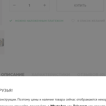
МОЖНО НАЛОЖЕННЫМ ПЛАТЕЖОМ
В СПИСОК ЖЕЛАНИЙ
ОПИСАНИЕ
ХАРАКТЕРИСТИКИ
ОТЗЫВОВ (0)
РУЗЬЯ!
мбр сдвинут в сторону басовых обертонов, он лучше реагирует на арт
онструкции. Поэтому цены и наличие товара сейчас отображаются неко
- от быстрого до очень размеренного и играть двусторонним боем. Ба