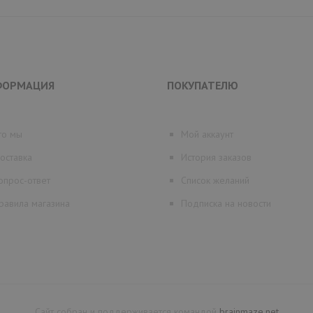
ФОРМАЦИЯ
ПОКУПАТЕЛЮ
то мы
Мой аккаунт
оставка
История заказов
опрос-ответ
Список желаний
равила магазина
Подписка на новости
Сайт собран и поддерживается командой
brainmaze.net