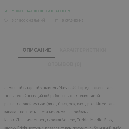
МОЖНО НАЛОЖЕННЫМ ПЛАТЕЖОМ
В СПИСОК ЖЕЛАНИЙ
В СРАВНЕНИЕ
ОПИСАНИЕ
ХАРАКТЕРИСТИКИ
ОТЗЫВОВ (0)
Ламповый гитарный усилитель Marvel 30H предназначен для
сценической и студийной работы и исполнения самой
разноплановой музыки (джаз, блюз, рок, хард-рок). Имеет два
канала с полностью независимыми настройками.
Канал Clean имеет регулировки Volume, Treble, Middle, Bass,
кнопку Bright, которые позволяют вам получить либо мягкий, либо