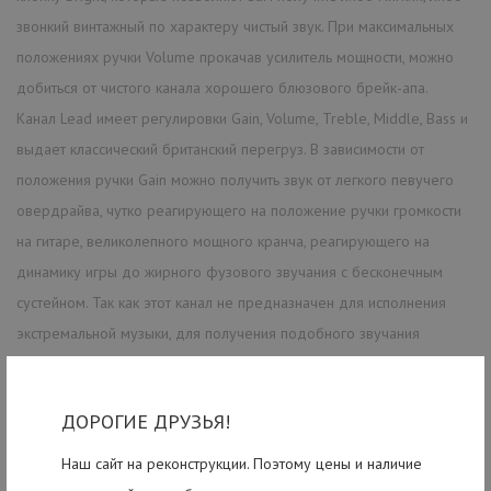
звонкий винтажный по характеру чистый звук. При максимальных
положениях ручки Volume прокачав усилитель мощности, можно
добиться от чистого канала хорошего блюзового брейк-апа.
Канал Lead имеет регулировки Gain, Volume, Treble, Middle, Bass и
выдает классический британский перегруз. В зависимости от
положения ручки Gain можно получить звук от легкого певучего
овердрайва, чутко реагирующего на положение ручки громкости
на гитаре, великолепного мощного кранча, реагирующего на
динамику игры до жирного фузового звучания с бесконечным
сустейном. Так как этот канал не предназначен для исполнения
экстремальной музыки, для получения подобного звучания
рекомендуем “разогревать' канал Lead внешними педалями.
В комплект поставки входит ножной переключатель FS-22 и шнур
ДОРОГИЕ ДРУЗЬЯ!
для подключения кабинета 1м.
Наш сайт на реконструкции. Поэтому цены и наличие