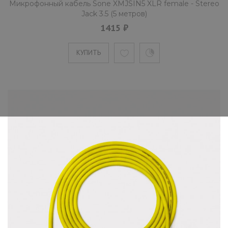
Микрофонный кабель Sone XMJSIN5 XLR female - Stereo
Jack 3.5 (5 метров)
1415 ₽
КУПИТЬ