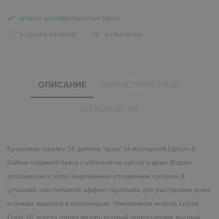
МОЖНО НАЛОЖЕННЫМ ПЛАТЕЖОМ
В СПИСОК ЖЕЛАНИЙ
В СРАВНЕНИЕ
ОПИСАНИЕ
ХАРАКТЕРИСТИКИ
ОТЗЫВОВ (0)
Бронзовая тарелка 16 дюймов "крэш" от мастерской Egorov &
Dukhan толщиной heavy с обточкой по куполу и краю. Форма
классическая с четко выделенным утолщенным куполом. В
установке они считаются эффект-тарелками для расстановки ярких
и сочных акцентов в композициях. Утяжеленная модель Crystal
Crash 16" всегда готова выдать мощный, прорезающий, высокий