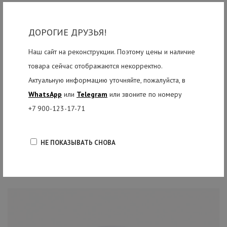
заботливо нанесенный специалистами мастерской Егоров & Духан.
Более семи лет успешного опыта разработки и производства
ДОРОГИЕ ДРУЗЬЯ!
тарелок гарантируют продукции компании ED Cymbals высочайшее
Наш сайт на реконструкции. Поэтому цены и наличие
качество и звучание, уровень которого не уступает импортным
товара сейчас отображаются некорректно.
аналогам. Значительно более низкая цена позволяет этим
Актуальную информацию уточняйте, пожалуйста, в
тарелкам успешно конкурировать с самыми именитыми мировыми
WhatsApp
или
Telegram
или звоните по номеру
брендами.
+7 900-123-17-71
НЕ ПОКАЗЫВАТЬ СНОВА
РЕКОМЕНДУЕМЫЕ ТОВАРЫ