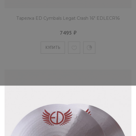
Тарелка ED Cymbals Legat Crash 16" EDLECR16
7495 ₽
КУПИТЬ