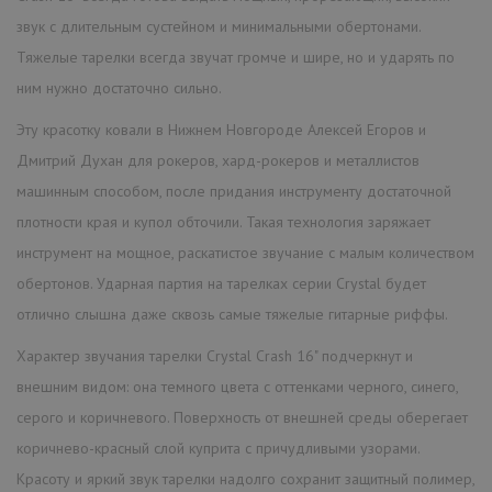
звук с длительным сустейном и минимальными обертонами.
Тяжелые тарелки всегда звучат громче и шире, но и ударять по
ним нужно достаточно сильно.
Эту красотку ковали в Нижнем Новгороде Алексей Егоров и
Дмитрий Духан для рокеров, хард-рокеров и металлистов
машинным способом, после придания инструменту достаточной
плотности края и купол обточили. Такая технология заряжает
инструмент на мощное, раскатистое звучание с малым количеством
обертонов. Ударная партия на тарелках серии Crystal будет
отлично слышна даже сквозь самые тяжелые гитарные риффы.
Характер звучания тарелки Crystal Crash 16" подчеркнут и
внешним видом: она темного цвета с оттенками черного, синего,
серого и коричневого. Поверхность от внешней среды оберегает
коричнево-красный слой куприта с причудливыми узорами.
Красоту и яркий звук тарелки надолго сохранит защитный полимер,