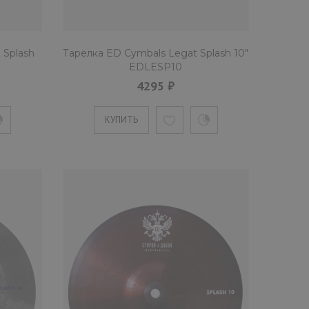
 Splash
Тарелка ED Cymbals Legat Splash 10"
EDLESP10
tal Splash 10" EDCRSP10
4295 ₽
КУПИТЬ
сплэш" от мастерской Egorov & Dukhan толщиной heavy с