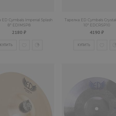
 ED Cymbals Imperial Splash
Тарелка ED Cymbals Crystal
8" EDIMSP8
10" EDCRSP10
Тарелка ED Cymbals Crys
2180 ₽
4190 ₽
4190 ₽
КУПИТЬ
КУПИТЬ
Бронзовая тарелка 10 дюймов "
обточкой по к..
КУПИТЬ