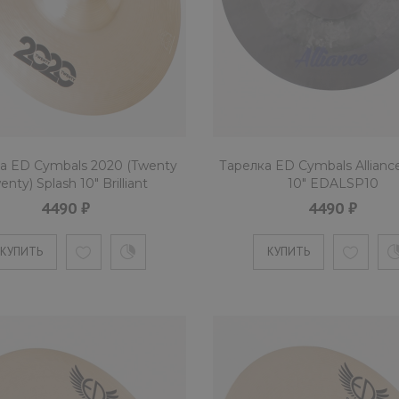
Тарелка ED Cymbals Lega
4295 ₽
Бронзовая тарелка 10 дюймов "
а ED Cymbals 2020 (Twenty
Тарелка ED Cymbals Allianc
enty) Splash 10" Brilliant
10" EDALSP10
обточенными ..
ED2020SP10BR
4490 ₽
4490 ₽
КУПИТЬ
КУПИТЬ
КУПИТЬ