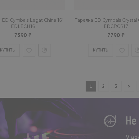
Бронзовая тарелка 12 дюймов "
 ED Cymbals Legat China 16"
Тарелка ED Cymbals Crystal C
EDLECH16
EDCRCR17
Конструкция ..
7590 ₽
7790 ₽
КУПИТЬ
КУПИТЬ
КУПИТЬ
1
2
3
>
Тарелка ED Cymbals 2020 
ED2020SP11BR
5590 ₽