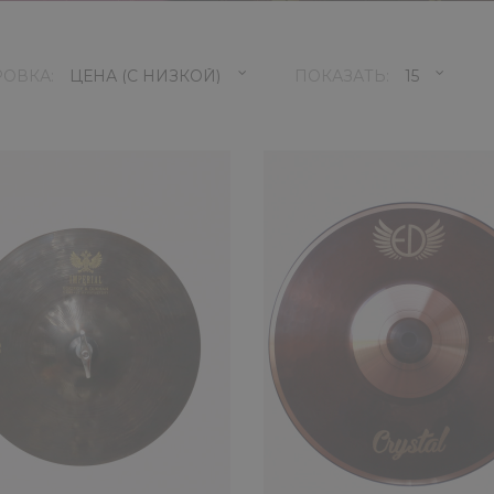
РОВКА:
ПОКАЗАТЬ:
Тарелка ED Cymbals Impe
2180 ₽
На сегодняшний день компания 
Нижнем Новгоро..
КУПИТЬ