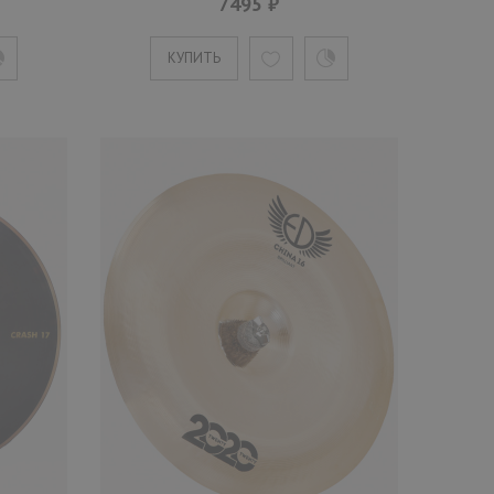
7495 ₽
КУПИТЬ
т мастерской Egorov & Dukhan толщиной medium без обточки.
(Twenty Twenty) Splash 12" Brilliant