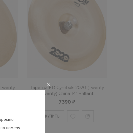
(Twenty Twenty) Splash 10" Brilliant
сплэш" от мастерской Egorov & Dukhan из сплава CuSn20.
×
(Twenty
Тарелка ED Cymbals 2020 (Twenty
ant
Twenty) China 14" Brilliant
ED2020CH14BR
7390 ₽
КУПИТЬ
рректно.
 по номеру