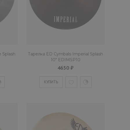
t Splash 10" EDLESP10
сплэш" от мастерской Egorov & Dukhan толщиной medium с
e Splash
Тарелка ED Cymbals Imperial Splash
10" EDIMSP10
4650 ₽
КУПИТЬ