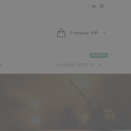
0
товар(а)
-
0 ₽
ЗВОНИТЕ
А
+7 (900) 123 17 71