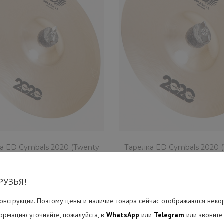
Тарелка ED Cymbals 2020 
ED2020SP10BR
4490 ₽
Бронзовая тарелка 10 дюймов "
Конструкция ..
КУПИТЬ
а ED Cymbals 2020 (Twenty
Тарелка ED Cymbals 2020 
enty) Splash 12" Brilliant
Twenty) Splash 11" Brilli
ED2020SP12BR
ED2020SP11BR
5390 ₽
5590 ₽
РУЗЬЯ!
КУПИТЬ
КУПИТЬ
онструкции. Поэтому цены и наличие товара сейчас отображаются неко
ормацию уточняйте, пожалуйста, в
WhatsApp
или
Telegram
или звоните