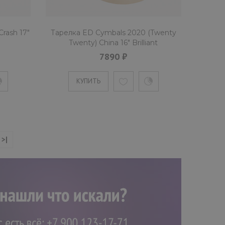
сплэш" от мастерской Egorov & Dukhan из сплава CuSn20.
rash 17"
Тарелка ED Cymbals 2020 (Twenty
Twenty) China 16" Brilliant
ED2020CH16BR
7890 ₽
КУПИТЬ
>|
(Twenty Twenty) Splash 11" Brilliant