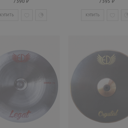
4650 ₽
7390 ₽
7395 ₽
КУПИТЬ
КУПИТЬ
Бронзовая тарелка 10 дюймов о
Конструкц..
КУПИТЬ
Тарелка ED Cymbals 2020 
ED2020SP12BR
5390 ₽