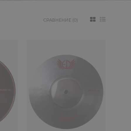
СРАВНЕНИЕ (0)
rial Splash 8" EDIMSP8
Egorov & Dukhan cymbals manufactory, расположенная в