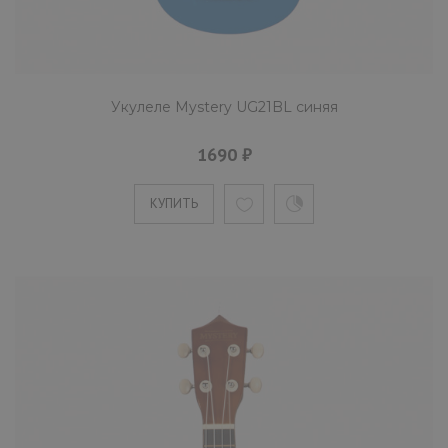
Mystery UG21P сопрано-укулеле розового
цвета. На инструмент устанавливаются
Укулеле Mystery UG21BL синяя
нейлоновые струны, приче..
1690 ₽
КУПИТЬ
КУПИТЬ
Укулеле Mystery UG21R красная
1690 ₽
Mystery UG21R сопрано-укулеле красного
цвета. На инструмент устанавливаются
нейлоновые струны, приче..