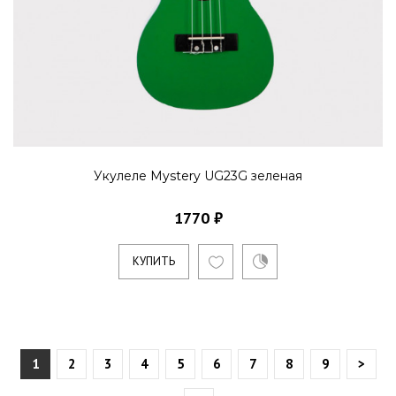
Укулеле Mystery UG23G зеленая
1770 ₽
КУПИТЬ
1
2
3
4
5
6
7
8
9
>