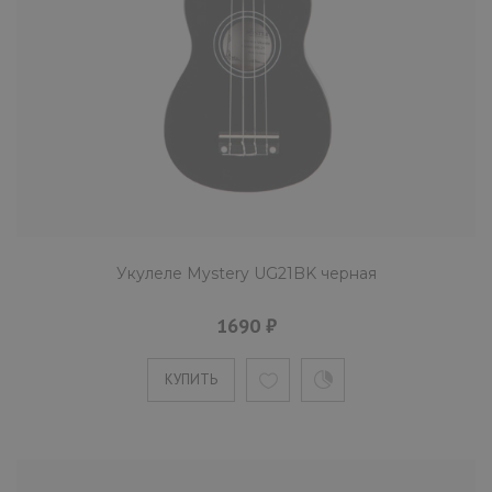
цвета. На инструмент устанавливаются
нейлоновые струны, прич..
КУПИТЬ
Укулеле Mystery UG21G зеленая
1690 ₽
Укулеле Mystery UG21BK черная
1690 ₽
Mystery UG21G сопрано-укулеле травянисто
зеленого цвета. На инструмент
КУПИТЬ
устанавливаются нейлоновые ст..
КУПИТЬ