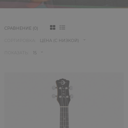
СРАВНЕНИЕ (0)
СОРТИРОВКА:
ПОКАЗАТЬ:
Укулеле Luna Tattoo Spruce
концертная с чехлом
0 ₽
Укулеле Luna Tattoo Spruce в корпусе
размера концерт от знаменитого
производителя укулеле Luna. Корп..