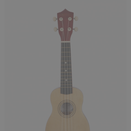
КУПИТЬ
Укулеле Mystery UG23BL синяя
1770 ₽
Mystery UG23BL укулеле размера концерт.
Корпус инструмента изготовлен из липы.
Бридж укулеле сделан ..
КУПИТЬ
Укулеле Mystery UG23C коричнева
1770 ₽