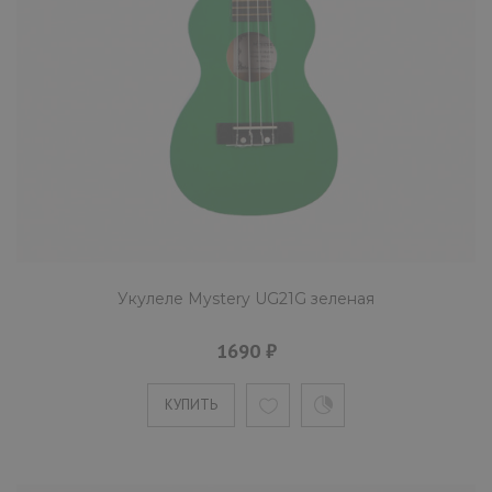
цвета. Задняя дека и обечайка сделаны из
липы. Бридж инс..
КУПИТЬ
Укулеле Mystery UG23BK черная
1770 ₽
Укулеле Mystery UG21G зеленая
Mystery UG23BK укулеле размера концерт.
1690 ₽
Задняя дека и обечайка изготовлены из лип
КУПИТЬ
Бридж укулеле сд..