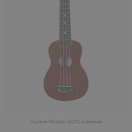
КУПИТЬ
Укулеле Mystery UG21S голубая
1690 ₽
Mystery UG21S сопрано-укулеле приятного
небесного цвета. На инструмент
устанавливаются нейлоновые ст..
КУПИТЬ
Укулеле Mystery UG21C кофейная