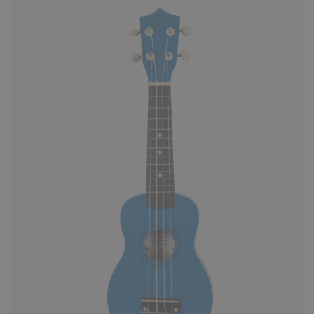
Укулеле Mystery UG21N светлое
дерево
1690 ₽
Mystery UG21N - сопрано-укулеле с верхне
декой цвета светлого дерева. На инструме
устанавливаются..
КУПИТЬ
Укулеле Mystery UG21P розовая
1690 ₽