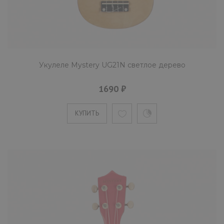
Mystery UG23C укулеле размера концерт.
Корпус инструмента изготовлен из липы.
Бридж укулеле сделан и..
Укулеле Mystery UG21N светлое дерево
1690 ₽
КУПИТЬ
КУПИТЬ
Укулеле Mystery UG23G зеленая
1770 ₽
Mystery UG23G укулеле размера концерт.
Обечайка и задняя дека изготовлены из лип
Бридж укулеле сде..