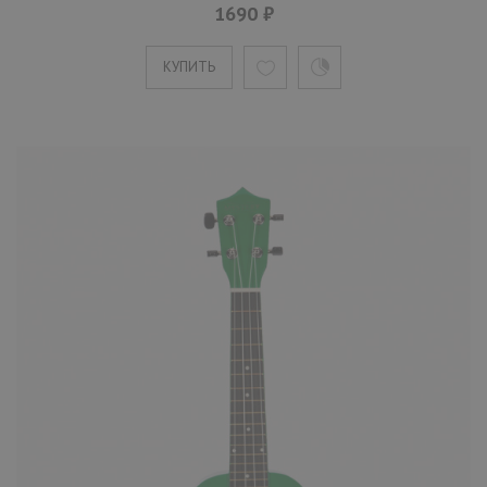
1690 ₽
Укулеле Mystery UG21W белая
1690 ₽
КУПИТЬ
Mystery UG21W сопрано-укулеле белого
цвета. На инструмент устанавливаются
нейлоновые струны, причем ..
КУПИТЬ
Укулеле Mystery UG21Y желтая
1690 ₽
Mystery UG21Y сопрано-укулеле желтого