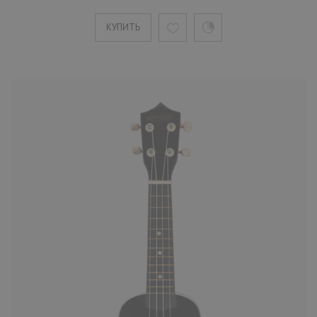
Укулеле Mystery UG21BL синяя
КУПИТЬ
1690 ₽
Mystery UG21BL сопрано-укулеле синего
цвета. Задняя дека и обечайка сделаны из
липы. Бридж инс..
КУПИТЬ
Укулеле Mystery UG21C кофейная
1690 ₽
Mystery UG21C сопрано-укулеле кофейног