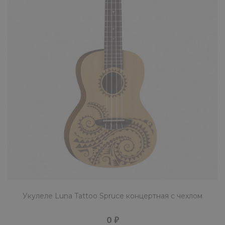
КУПИТЬ
Укулеле Mystery UG21BK черная
1690 ₽
Mystery UG21BK сопрано-укулеле черного
цвета. Задняя дека и обечайка выполнены 
липы. Накладка гри..
КУПИТЬ
Укулеле Luna Tattoo Spruce концертная с чехлом
0 ₽